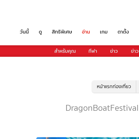
วันนี้
ดู
สิทธิพิเศษ
อ่าน
เกม
ตาตั้ง
สำหรับคุณ
กีฬา
ข่าว
ข่าว
หน้าแรกท่องเที่ยว
DragonBoatFestival - 