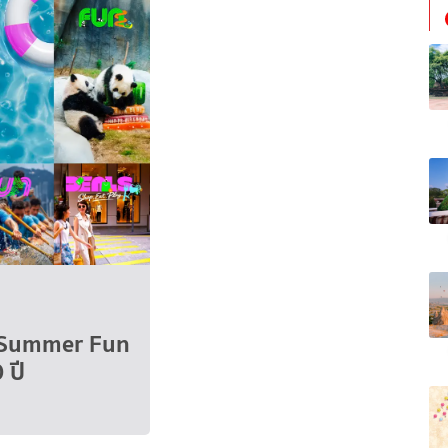
g Summer Fun
 ปี