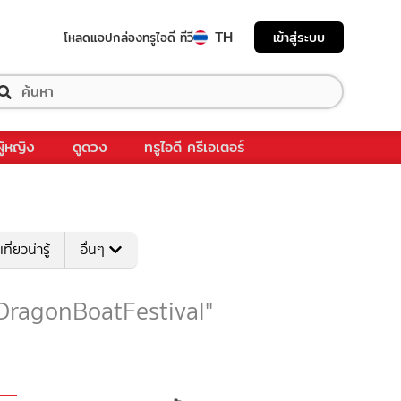
TH
เข้าสู่ระบบ
โหลดแอป
กล่องทรูไอดี ทีวี
ผู้หญิง
ดูดวง
ทรูไอดี ครีเอเตอร์
เที่ยวน่ารู้
อื่นๆ
บ "DragonBoatFestival"