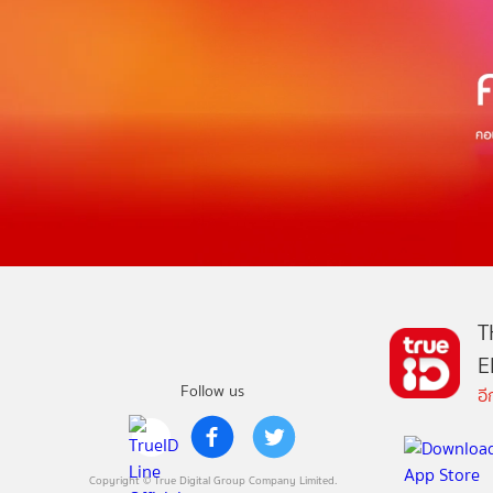
T
E
Follow us
อ
Copyright © True Digital Group Company Limited.