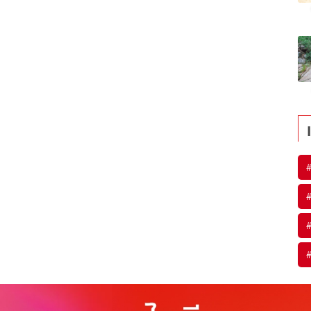
#
#
#
#