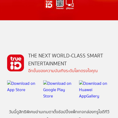
THE NEXT WORLD-CLASS SMART
ENTERTAINMENT
อีกขั้นของความบันเทิงระดับโลกตรงใจคุณ
วันนี้
ดู
สิทธิพิเศษ
อ่าน
เกม
ตาตั้ง
ช้อปปิ้ง
แพ็กเกจ
กล่องทรูไอดีทีวี