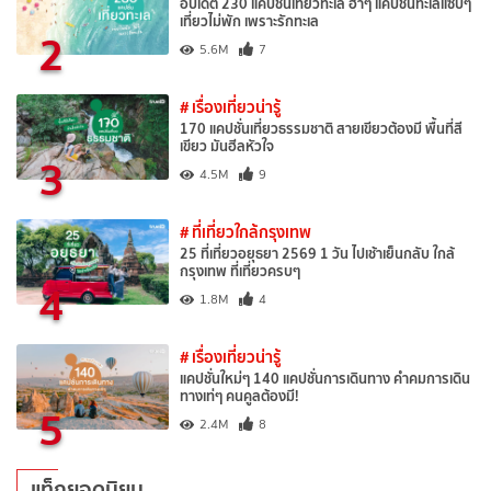
อัปเดต 230 แคปชั่นเที่ยวทะเล ฮาๆ แคปชั่นทะเลแซ่บๆ
เที่ยวไม่พัก เพราะรักทะเล
2
5.6M
7
# เรื่องเที่ยวน่ารู้
170 แคปชั่นเที่ยวธรรมชาติ สายเขียวต้องมี พื้นที่สี
เขียว มันฮีลหัวใจ
3
4.5M
9
# ที่เที่ยวใกล้กรุงเทพ
25 ที่เที่ยวอยุธยา 2569 1 วัน ไปเช้าเย็นกลับ ใกล้
กรุงเทพ ที่เที่ยวครบๆ
4
1.8M
4
# เรื่องเที่ยวน่ารู้
แคปชั่นใหม่ๆ 140 แคปชั่นการเดินทาง คำคมการเดิน
ทางเท่ๆ คนคูลต้องมี!
5
2.4M
8
แท็กยอดนิยม