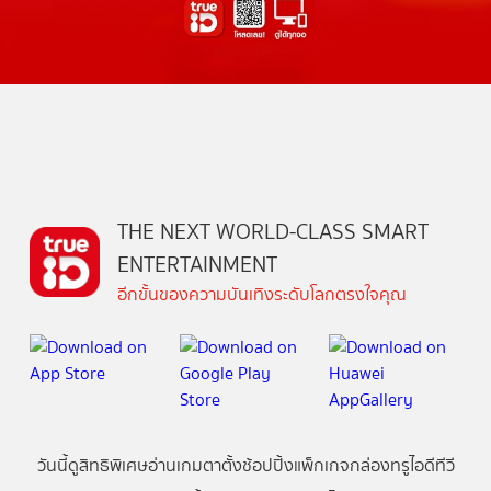
THE NEXT WORLD-CLASS SMART
ENTERTAINMENT
อีกขั้นของความบันเทิงระดับโลกตรงใจคุณ
วันนี้
ดู
สิทธิพิเศษ
อ่าน
เกม
ตาตั้ง
ช้อปปิ้ง
แพ็กเกจ
กล่องทรูไอดีทีวี