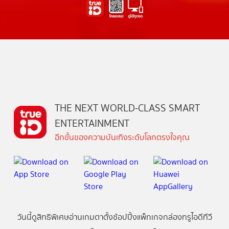
THE NEXT WORLD-CLASS SMART
ENTERTAINMENT
อีกขั้นของความบันเทิงระดับโลกตรงใจคุณ
วันนี้
ดู
สิทธิพิเศษ
อ่าน
เกม
ตาตั้ง
ช้อปปิ้ง
แพ็กเกจ
กล่องทรูไอดีทีวี