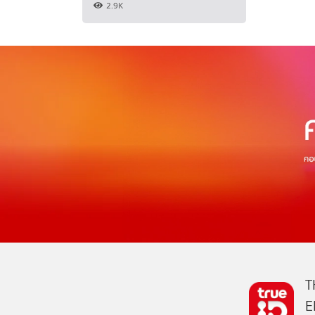
2.9K
T
E