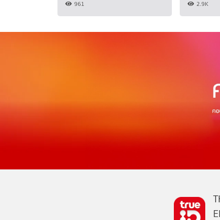
961
2.9K
T
E