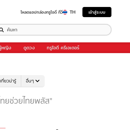
TH
เข้าสู่ระบบ
โหลดแอป
กล่องทรูไอดี ทีวี
ผู้หญิง
ดูดวง
ทรูไอดี ครีเอเตอร์
เที่ยวน่ารู้
อื่นๆ
 "ไทยช่วยไทยพลัส"