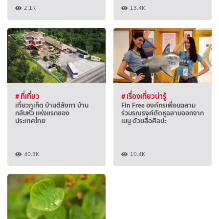
2.1K
13.4K
# ที่เที่ยว
# เรื่องเที่ยวน่ารู้
เที่ยวภูเก็ต บ้านตีลังกา บ้าน
Fin Free องค์กรเพื่อนฉลาม
กลับหัว แห่งแรกของ
ร่วมรณรงค์ตัดหูฉลามออกจาก
ประเทศไทย
เมนู ด้วยสื่่อศิลปะ
40.3K
10.4K