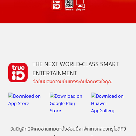
THE NEXT WORLD-CLASS SMART
ENTERTAINMENT
อีกขั้นของความบันเทิงระดับโลกตรงใจคุณ
วันนี้
ดู
สิทธิพิเศษ
อ่าน
เกม
ตาตั้ง
ช้อปปิ้ง
แพ็กเกจ
กล่องทรูไอดีทีวี