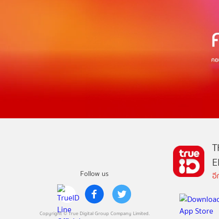
T
E
Follow us
อ
Copyright © True Digital Group Company Limited.