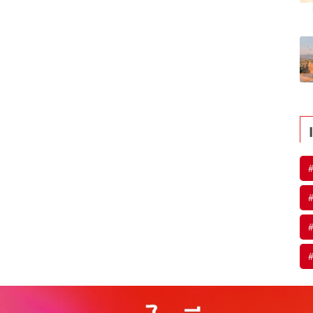
#
#
#
#