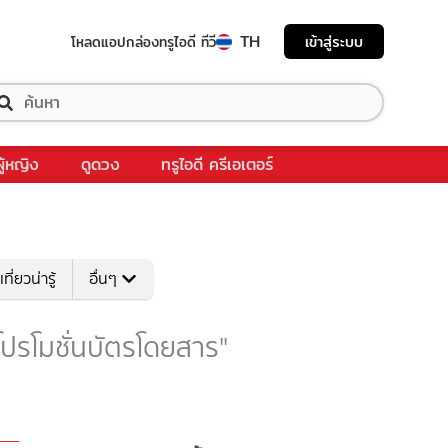
TH
เข้าสู่ระบบ
โหลดแอป
กล่องทรูไอดี ทีวี
ผู้หญิง
ดูดวง
ทรูไอดี ครีเอเตอร์
เที่ยวน่ารู้
อื่นๆ
 "โปรโมชั่นบัตรโดยสาร"