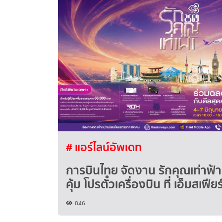
# แอร์ไลน์อัพเดท
การบินไทย จัดงาน รักคุณเท่าฟ้
คุ้ม โปรตั๋วเครื่องบิน ที่ เอ็มสเฟียร
846