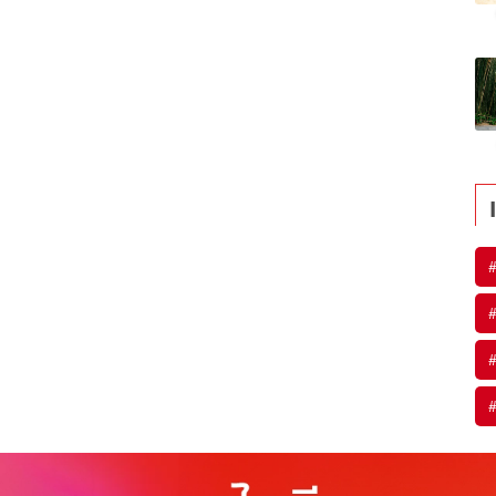
#
#
#
#