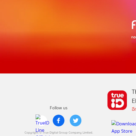
T
E
Follow us
อ
Copyright © True Digital Group Company Limited.