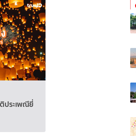
ิประเพณียี่