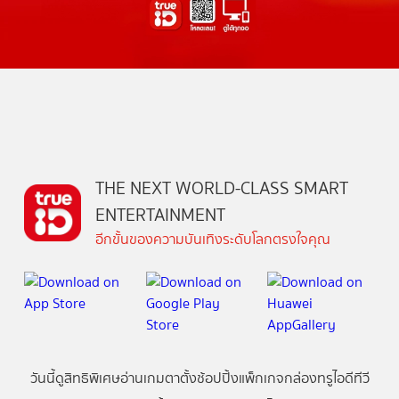
THE NEXT WORLD-CLASS SMART
ENTERTAINMENT
อีกขั้นของความบันเทิงระดับโลกตรงใจคุณ
วันนี้
ดู
สิทธิพิเศษ
อ่าน
เกม
ตาตั้ง
ช้อปปิ้ง
แพ็กเกจ
กล่องทรูไอดีทีวี