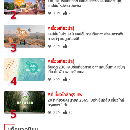
180 แคปชั่นเที่ยววัด แคปชั่นเข้าวัด แคปชั่นสายบุญ
แคปชั่นไหว้พระ วันพระ
2
3.9M
2
# เรื่องเที่ยวน่ารู้
แคปชั่นใหม่ๆ 140 แคปชั่นการเดินทาง คำคมการเดิน
ทางเท่ๆ คนคูลต้องมี!
3
2.4M
8
# เรื่องเที่ยวน่ารู้
อัปเดต 230 แคปชั่นเที่ยวทะเล ฮาๆ แคปชั่นทะเลแซ่บๆ
เที่ยวไม่พัก เพราะรักทะเล
4
5.6M
7
# ที่เที่ยวใกล้กรุงเทพ
20 ที่เที่ยวนครนายก 2569 ไปเช้าเย็นกลับ เที่ยวใกล้
กรุงเทพ 1 วัน
5
3.2M
28
แท็กยอดนิยม