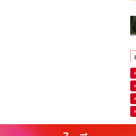
#
#
#
#