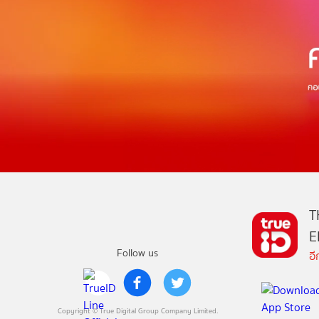
T
E
Follow us
อ
Copyright © True Digital Group Company Limited.