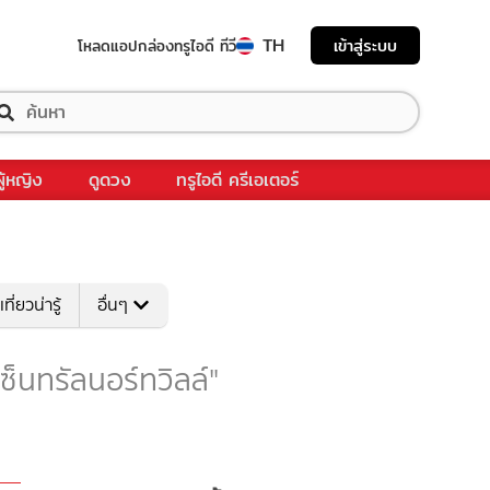
TH
เข้าสู่ระบบ
โหลดแอป
กล่องทรูไอดี ทีวี
ผู้หญิง
ดูดวง
ทรูไอดี ครีเอเตอร์
เที่ยวน่ารู้
อื่นๆ
"เซ็นทรัลนอร์ทวิลล์"