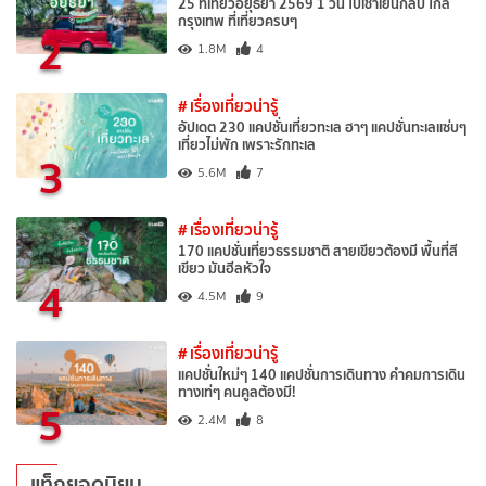
25 ที่เที่ยวอยุธยา 2569 1 วัน ไปเช้าเย็นกลับ ใกล้
กรุงเทพ ที่เที่ยวครบๆ
2
1.8M
4
# เรื่องเที่ยวน่ารู้
อัปเดต 230 แคปชั่นเที่ยวทะเล ฮาๆ แคปชั่นทะเลแซ่บๆ
เที่ยวไม่พัก เพราะรักทะเล
3
5.6M
7
# เรื่องเที่ยวน่ารู้
170 แคปชั่นเที่ยวธรรมชาติ สายเขียวต้องมี พื้นที่สี
เขียว มันฮีลหัวใจ
4
4.5M
9
# เรื่องเที่ยวน่ารู้
แคปชั่นใหม่ๆ 140 แคปชั่นการเดินทาง คำคมการเดิน
ทางเท่ๆ คนคูลต้องมี!
5
2.4M
8
แท็กยอดนิยม