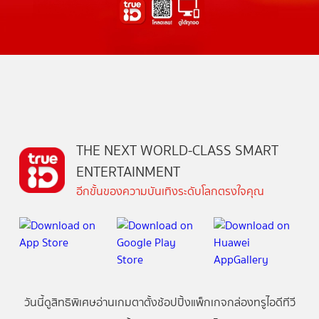
THE NEXT WORLD-CLASS SMART
ENTERTAINMENT
อีกขั้นของความบันเทิงระดับโลกตรงใจคุณ
วันนี้
ดู
สิทธิพิเศษ
อ่าน
เกม
ตาตั้ง
ช้อปปิ้ง
แพ็กเกจ
กล่องทรูไอดีทีวี