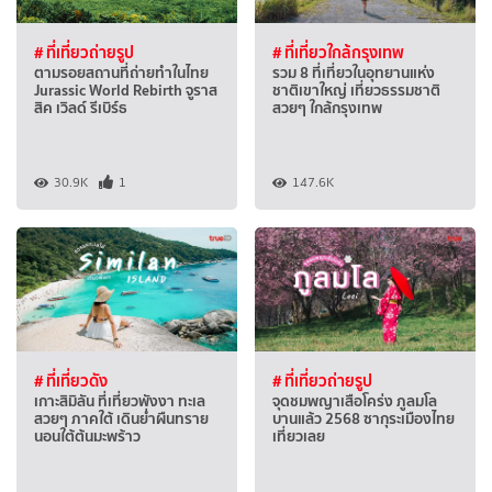
# ที่เที่ยวถ่ายรูป
# ที่เที่ยวใกล้กรุงเทพ
ตามรอยสถานที่ถ่ายทำในไทย
รวม 8 ที่เที่ยวในอุทยานแห่ง
Jurassic World Rebirth จูราส
ชาติเขาใหญ่ เที่ยวธรรมชาติ
สิค เวิลด์ รีเบิร์ธ
สวยๆ ใกล้กรุงเทพ
30.9K
1
147.6K
# ที่เที่ยวดัง
# ที่เที่ยวถ่ายรูป
เกาะสิมิลัน ที่เที่ยวพังงา ทะเล
จุดชมพญาเสือโคร่ง ภูลมโล
สวยๆ ภาคใต้ เดินย่ำผืนทราย
บานแล้ว 2568 ซากุระเมืองไทย
นอนใต้ต้นมะพร้าว
เที่ยวเลย