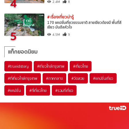
4
2.4M
8
# เรื่องเที่ยวน่ารู้
170 แคปชั่นเที่ยวธรรมชาติ สายเขียวต้องมี พื้นที่สี
เขียว มันฮีลหัวใจ
5
4.5M
9
แท็กยอดนิยม
#trueidstory
#เที่ยวใกล้กรุงเทพ
#เที่ยวไทย
#ที่เที่ยวใกล้กรุงเทพ
#ภาคกลาง
#วัดสวย
#แคปชั่นเที่ยว
#แคปชั่น
#ที่เที่ยวไทย
#รวมที่เที่ยว