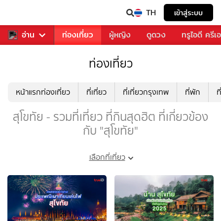
TH
เข้าสู่ระบบ
พลง
อ่าน
อาหาร
ท่องเที่ยว
ผู้หญิง
ดูดวง
ทรูไอดี ครีเ
ท่องเที่ยว
หน้าแรกท่องเที่ยว
ที่เที่ยว
ที่เที่ยวกรุงเทพ
ที่พัก
ท
สุโขทัย - รวมที่เที่ยว ที่กินสุดฮิต ที่เกี่ยวข้อง
กับ "สุโขทัย"
เลือกที่เที่ยว