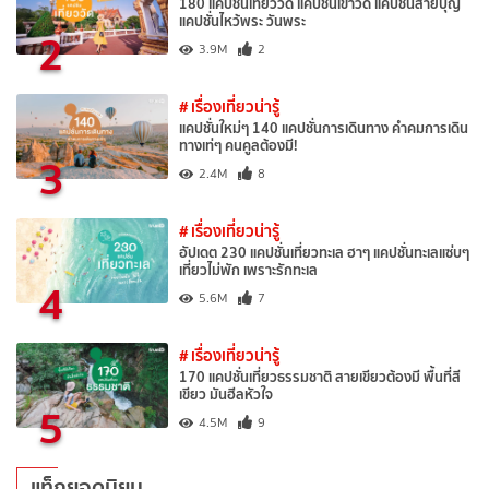
180 แคปชั่นเที่ยววัด แคปชั่นเข้าวัด แคปชั่นสายบุญ
แคปชั่นไหว้พระ วันพระ
2
3.9M
2
# เรื่องเที่ยวน่ารู้
แคปชั่นใหม่ๆ 140 แคปชั่นการเดินทาง คำคมการเดิน
ทางเท่ๆ คนคูลต้องมี!
3
2.4M
8
# เรื่องเที่ยวน่ารู้
อัปเดต 230 แคปชั่นเที่ยวทะเล ฮาๆ แคปชั่นทะเลแซ่บๆ
เที่ยวไม่พัก เพราะรักทะเล
4
5.6M
7
# เรื่องเที่ยวน่ารู้
170 แคปชั่นเที่ยวธรรมชาติ สายเขียวต้องมี พื้นที่สี
เขียว มันฮีลหัวใจ
5
4.5M
9
แท็กยอดนิยม