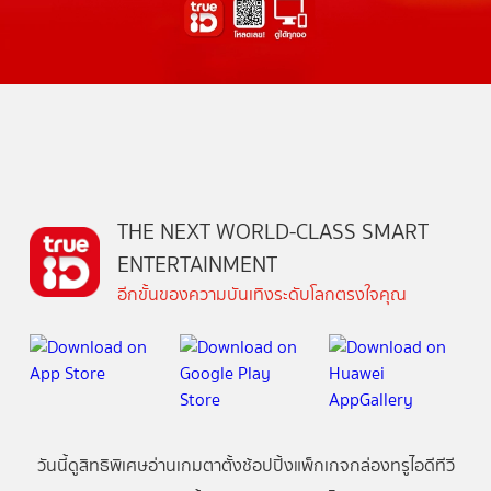
THE NEXT WORLD-CLASS SMART
ENTERTAINMENT
อีกขั้นของความบันเทิงระดับโลกตรงใจคุณ
วันนี้
ดู
สิทธิพิเศษ
อ่าน
เกม
ตาตั้ง
ช้อปปิ้ง
แพ็กเกจ
กล่องทรูไอดีทีวี