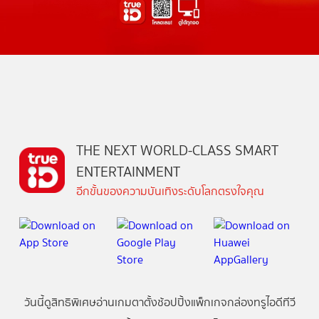
THE NEXT WORLD-CLASS SMART
ENTERTAINMENT
อีกขั้นของความบันเทิงระดับโลกตรงใจคุณ
วันนี้
ดู
สิทธิพิเศษ
อ่าน
เกม
ตาตั้ง
ช้อปปิ้ง
แพ็กเกจ
กล่องทรูไอดีทีวี