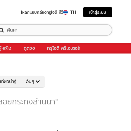
TH
เข้าสู่ระบบ
โหลดแอป
กล่องทรูไอดี ทีวี
ผู้หญิง
ดูดวง
ทรูไอดี ครีเอเตอร์
เที่ยวน่ารู้
อื่นๆ
บ "ลอยกระทงล้านนา"