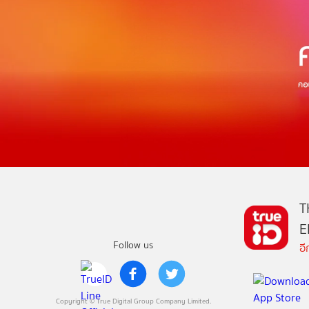
T
E
Follow us
อ
Copyright © True Digital Group Company Limited.