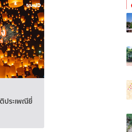
ิประเพณียี่