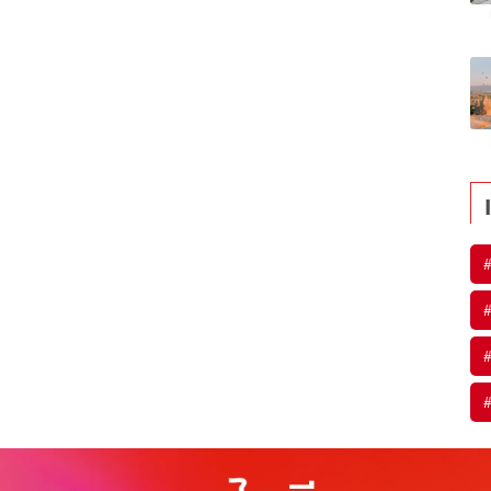
#
#
#
#