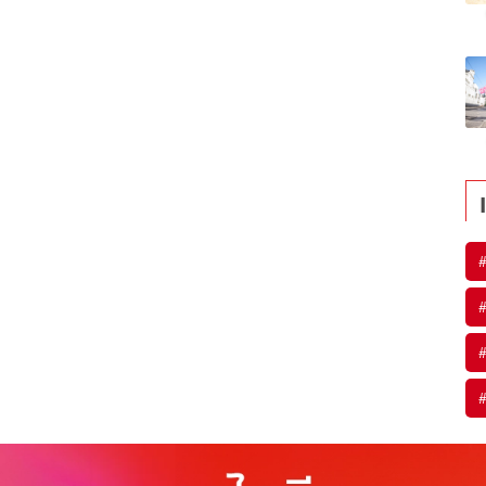
#
#
#
#