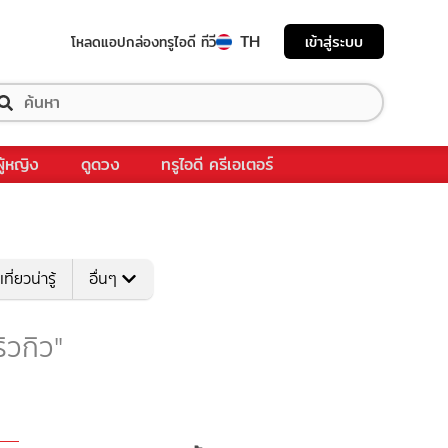
TH
เข้าสู่ระบบ
โหลดแอป
กล่องทรูไอดี ทีวี
ผู้หญิง
ดูดวง
ทรูไอดี ครีเอเตอร์
เที่ยวน่ารู้
อื่นๆ
ริวกิว"