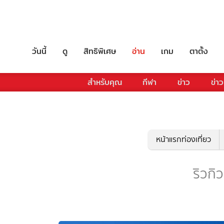
วันนี้
ดู
สิทธิพิเศษ
อ่าน
เกม
ตาตั้ง
สำหรับคุณ
กีฬา
ข่าว
ข่าว
หน้าแรกท่องเที่ยว
ริวกิว