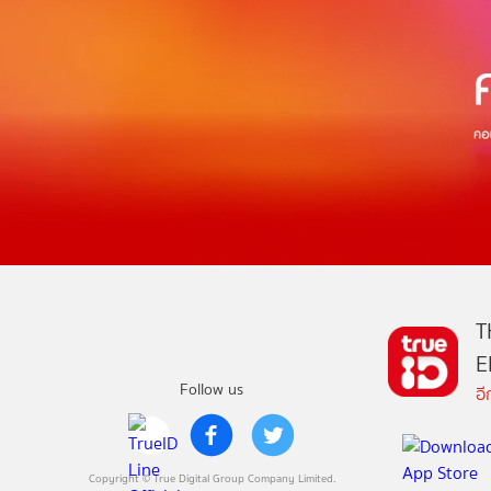
T
E
Follow us
อ
Copyright © True Digital Group Company Limited.