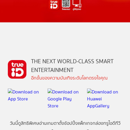
THE NEXT WORLD-CLASS SMART
ENTERTAINMENT
อีกขั้นของความบันเทิงระดับโลกตรงใจคุณ
วันนี้
ดู
สิทธิพิเศษ
อ่าน
เกม
ตาตั้ง
ช้อปปิ้ง
แพ็กเกจ
กล่องทรูไอดีทีวี