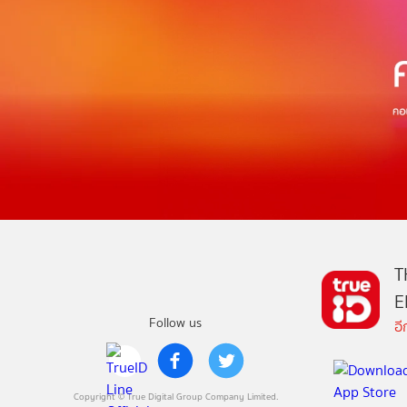
T
E
Follow us
อ
Copyright © True Digital Group Company Limited.