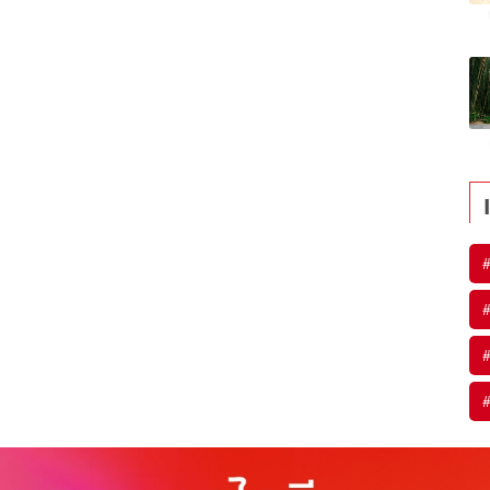
#
#
#
#