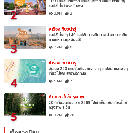
180 แคปชั่นเที่ยววัด แคปชั่นเข้าวัด แคปชั่นสายบุญ
แคปชั่นไหว้พระ วันพระ
2
3.9M
2
# เรื่องเที่ยวน่ารู้
แคปชั่นใหม่ๆ 140 แคปชั่นการเดินทาง คำคมการเดิน
ทางเท่ๆ คนคูลต้องมี!
3
2.4M
8
# เรื่องเที่ยวน่ารู้
อัปเดต 230 แคปชั่นเที่ยวทะเล ฮาๆ แคปชั่นทะเลแซ่บๆ
เที่ยวไม่พัก เพราะรักทะเล
4
5.6M
7
# ที่เที่ยวใกล้กรุงเทพ
20 ที่เที่ยวนครนายก 2569 ไปเช้าเย็นกลับ เที่ยวใกล้
กรุงเทพ 1 วัน
5
3.2M
28
แท็กยอดนิยม