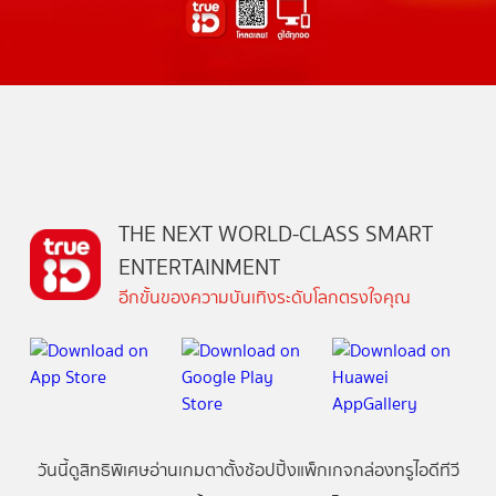
THE NEXT WORLD-CLASS SMART
ENTERTAINMENT
อีกขั้นของความบันเทิงระดับโลกตรงใจคุณ
วันนี้
ดู
สิทธิพิเศษ
อ่าน
เกม
ตาตั้ง
ช้อปปิ้ง
แพ็กเกจ
กล่องทรูไอดีทีวี