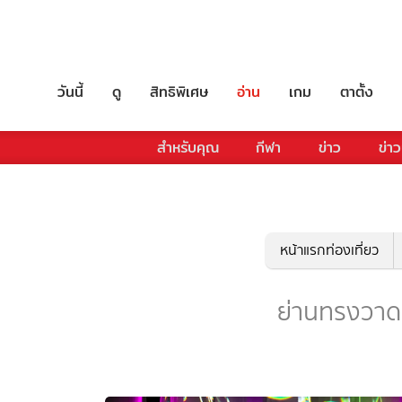
วันนี้
ดู
สิทธิพิเศษ
อ่าน
เกม
ตาตั้ง
สำหรับคุณ
กีฬา
ข่าว
ข่าว
หน้าแรกท่องเที่ยว
ย่านทรงวาด - 