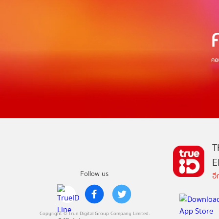
T
E
Follow us
อ
Copyright © True Digital Group Company Limited.