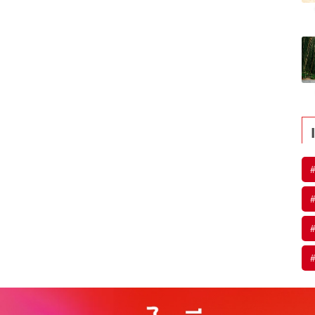
#
#
#
#