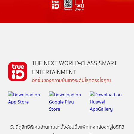
THE NEXT WORLD-CLASS SMART
ENTERTAINMENT
อีกขั้นของความบันเทิงระดับโลกตรงใจคุณ
วันนี้
ดู
สิทธิพิเศษ
อ่าน
เกม
ตาตั้ง
ช้อปปิ้ง
แพ็กเกจ
กล่องทรูไอดีทีวี