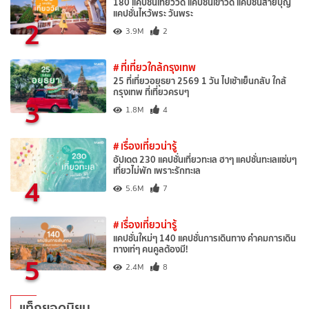
180 แคปชั่นเที่ยววัด แคปชั่นเข้าวัด แคปชั่นสายบุญ
แคปชั่นไหว้พระ วันพระ
2
3.9M
2
# ที่เที่ยวใกล้กรุงเทพ
25 ที่เที่ยวอยุธยา 2569 1 วัน ไปเช้าเย็นกลับ ใกล้
กรุงเทพ ที่เที่ยวครบๆ
3
1.8M
4
# เรื่องเที่ยวน่ารู้
อัปเดต 230 แคปชั่นเที่ยวทะเล ฮาๆ แคปชั่นทะเลแซ่บๆ
เที่ยวไม่พัก เพราะรักทะเล
4
5.6M
7
# เรื่องเที่ยวน่ารู้
แคปชั่นใหม่ๆ 140 แคปชั่นการเดินทาง คำคมการเดิน
ทางเท่ๆ คนคูลต้องมี!
5
2.4M
8
แท็กยอดนิยม