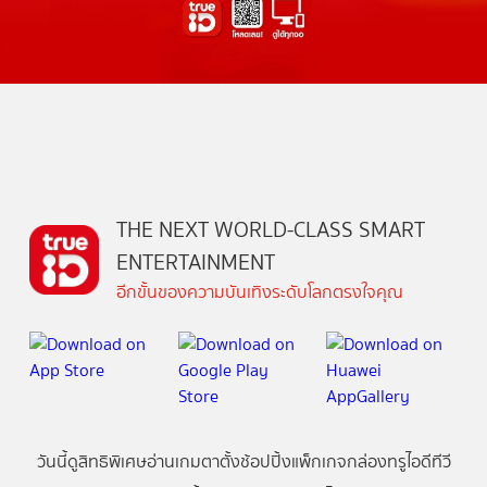
THE NEXT WORLD-CLASS SMART
ENTERTAINMENT
อีกขั้นของความบันเทิงระดับโลกตรงใจคุณ
วันนี้
ดู
สิทธิพิเศษ
อ่าน
เกม
ตาตั้ง
ช้อปปิ้ง
แพ็กเกจ
กล่องทรูไอดีทีวี