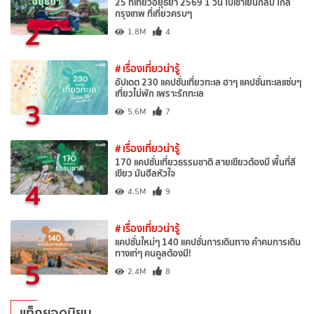
25 ที่เที่ยวอยุธยา 2569 1 วัน ไปเช้าเย็นกลับ ใกล้
กรุงเทพ ที่เที่ยวครบๆ
2
1.8M
4
# เรื่องเที่ยวน่ารู้
อัปเดต 230 แคปชั่นเที่ยวทะเล ฮาๆ แคปชั่นทะเลแซ่บๆ
เที่ยวไม่พัก เพราะรักทะเล
3
5.6M
7
# เรื่องเที่ยวน่ารู้
170 แคปชั่นเที่ยวธรรมชาติ สายเขียวต้องมี พื้นที่สี
เขียว มันฮีลหัวใจ
4
4.5M
9
# เรื่องเที่ยวน่ารู้
แคปชั่นใหม่ๆ 140 แคปชั่นการเดินทาง คำคมการเดิน
ทางเท่ๆ คนคูลต้องมี!
5
2.4M
8
แท็กยอดนิยม