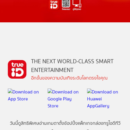
THE NEXT WORLD-CLASS SMART
ENTERTAINMENT
อีกขั้นของความบันเทิงระดับโลกตรงใจคุณ
วันนี้
ดู
สิทธิพิเศษ
อ่าน
เกม
ตาตั้ง
ช้อปปิ้ง
แพ็กเกจ
กล่องทรูไอดีทีวี