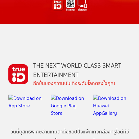
THE NEXT WORLD-CLASS SMART
ENTERTAINMENT
อีกขั้นของความบันเทิงระดับโลกตรงใจคุณ
วันนี้
ดู
สิทธิพิเศษ
อ่าน
เกม
ตาตั้ง
ช้อปปิ้ง
แพ็กเกจ
กล่องทรูไอดีทีวี