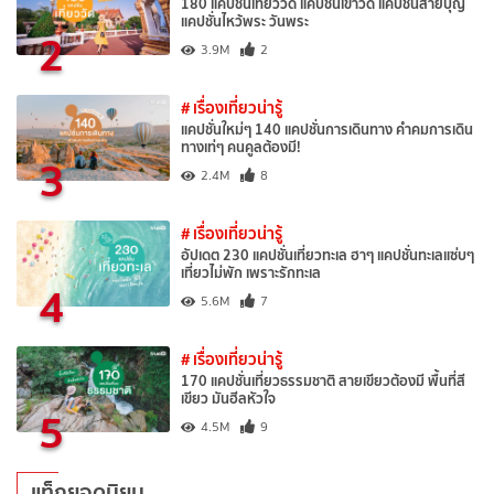
180 แคปชั่นเที่ยววัด แคปชั่นเข้าวัด แคปชั่นสายบุญ
แคปชั่นไหว้พระ วันพระ
2
3.9M
2
# เรื่องเที่ยวน่ารู้
แคปชั่นใหม่ๆ 140 แคปชั่นการเดินทาง คำคมการเดิน
ทางเท่ๆ คนคูลต้องมี!
3
2.4M
8
# เรื่องเที่ยวน่ารู้
อัปเดต 230 แคปชั่นเที่ยวทะเล ฮาๆ แคปชั่นทะเลแซ่บๆ
เที่ยวไม่พัก เพราะรักทะเล
4
5.6M
7
# เรื่องเที่ยวน่ารู้
170 แคปชั่นเที่ยวธรรมชาติ สายเขียวต้องมี พื้นที่สี
เขียว มันฮีลหัวใจ
5
4.5M
9
แท็กยอดนิยม