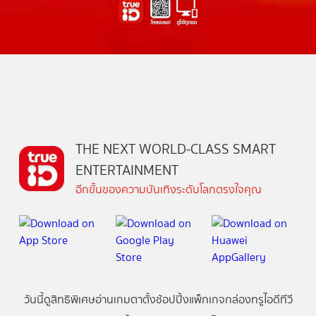
THE NEXT WORLD-CLASS SMART
ENTERTAINMENT
อีกขั้นของความบันเทิงระดับโลกตรงใจคุณ
วันนี้
ดู
สิทธิพิเศษ
อ่าน
เกม
ตาตั้ง
ช้อปปิ้ง
แพ็กเกจ
กล่องทรูไอดีทีวี