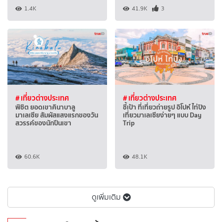
1.4K
41.9K
3
# เที่ยวต่างประเทศ
# เที่ยวต่างประเทศ
พิชิต ยอดเขาคินาบาลู
ชี้เป้า ที่เที่ยวถ่ายรูป อิโปห์ ไท่ปิง
มาเลเซีย สัมผัสแสงแรกของวัน
เที่ยวมาเลเซียง่ายๆ แบบ Day
สวรรค์ของนักปีนเขา
Trip
60.6K
48.1K
ดูเพิ่มเติม