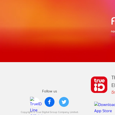
T
E
Follow us
อ
Copyright © True Digital Group Company Limited.