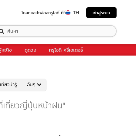
TH
เข้าสู่ระบบ
โหลดแอป
กล่องทรูไอดี ทีวี
ผู้หญิง
ดูดวง
ทรูไอดี ครีเอเตอร์
เที่ยวน่ารู้
อื่นๆ
ที่เที่ยวญี่ปุ่นหน้าฝน"