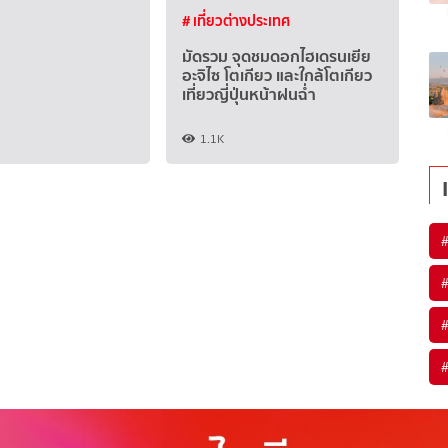
# เที่ยวต่างประเทศ
มัดรวม จุดชมดอกไฮเดรนเยีย
อะจิไซ โตเกียว และใกล้โตเกียว
เที่ยวญี่ปุ่นหน้าฝนฉ่ำ
1.1K
#
#
#
#