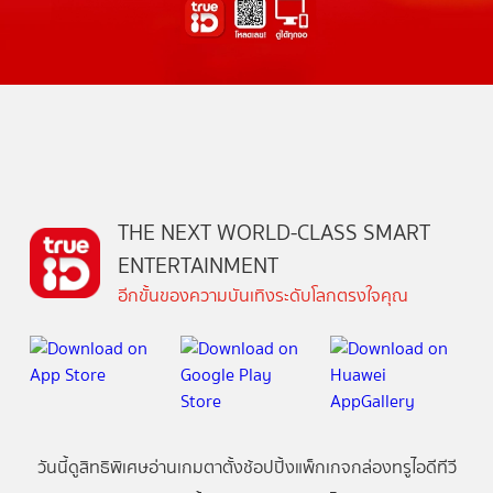
THE NEXT WORLD-CLASS SMART
ENTERTAINMENT
อีกขั้นของความบันเทิงระดับโลกตรงใจคุณ
วันนี้
ดู
สิทธิพิเศษ
อ่าน
เกม
ตาตั้ง
ช้อปปิ้ง
แพ็กเกจ
กล่องทรูไอดีทีวี