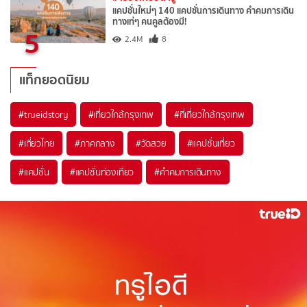
แคปชั่นใหม่ๆ 140 แคปชั่นการเดินทาง คำคมการเดิน
ทางเท่ๆ คนคูลต้องมี!
5
2.4M
8
แท็กยอดนิยม
#trueidstory
#เที่ยวใกล้กรุงเทพ
#ที่เที่ยวใกล้กรุงเทพ
#เที่ยวไทย
#ภาคกลาง
#วัดสวย
#แคปชั่นเที่ยว
#แคปชั่น
#แคปชั่นท่องเที่ยว
#คำคมการเดินทาง