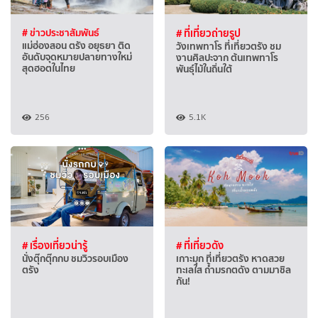
# ข่าวประชาสัมพันธ์
# ที่เที่ยวถ่ายรูป
แม่ฮ่องสอน ตรัง อยุธยา ติด
วังเทพทาโร ที่เที่ยวตรัง ชม
อันดับจุดหมายปลายทางใหม่
งานศิลปะจาก ต้นเทพทาโร
สุดฮอตในไทย
พันธุ์ไม้ในถิ่นใต้
256
5.1K
# เรื่องเที่ยวน่ารู้
# ที่เที่ยวดัง
นั่งตุ๊กตุ๊กกบ ชมวิวรอบเมือง
เกาะมุก ที่เที่ยวตรัง หาดสวย
ตรัง
ทะเลใส ถ้ำมรกตดัง ตามมาชิล
กัน!