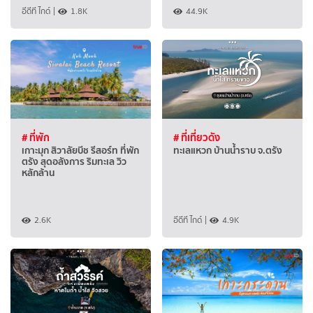
อีดีที ไกด์
|
1.8K
44.9K
# ที่พัก
# ที่เที่ยวดัง
เกาะมุก สิวาลัยบีช รีสอร์ท ที่พัก
ทะเลแหวก บ้านน้ำราบ จ.ตรัง
ตรัง สุดอลังการ ริมทะเล วิว
หลักล้าน
2.6K
อีดีที ไกด์
|
4.9K