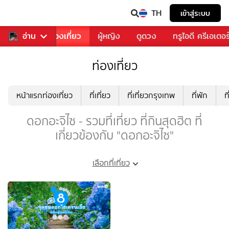
TH
เข้าสู่ระบบ
อาหาร
อ่าน
ท่องเที่ยว
ผู้หญิง
ดูดวง
ทรูไอดี ครีเอเตอร
ท่องเที่ยว
หน้าแรกท่องเที่ยว
ที่เที่ยว
ที่เที่ยวกรุงเทพ
ที่พัก
ท
ดอกอะจิไซ - รวมที่เที่ยว ที่กินสุดฮิต ที่
เกี่ยวข้องกับ "ดอกอะจิไซ"
เลือกที่เที่ยว