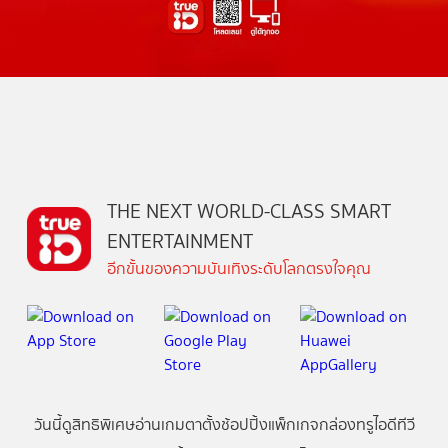
THE NEXT WORLD-CLASS SMART
ENTERTAINMENT
อีกขั้นของความบันเทิงระดับโลกตรงใจคุณ
วันนี้
ดู
สิทธิพิเศษ
อ่าน
เกม
ตาตั้ง
ช้อปปิ้ง
แพ็กเกจ
กล่องทรูไอดีทีวี