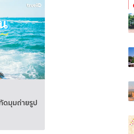
กัดมุมถ่ายรูป