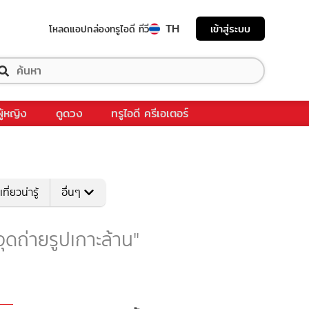
TH
เข้าสู่ระบบ
โหลดแอป
กล่องทรูไอดี ทีวี
ผู้หญิง
ดูดวง
ทรูไอดี ครีเอเตอร์
เที่ยวน่ารู้
อื่นๆ
"จุดถ่ายรูปเกาะล้าน"