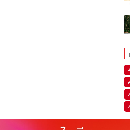
#
#
#
#