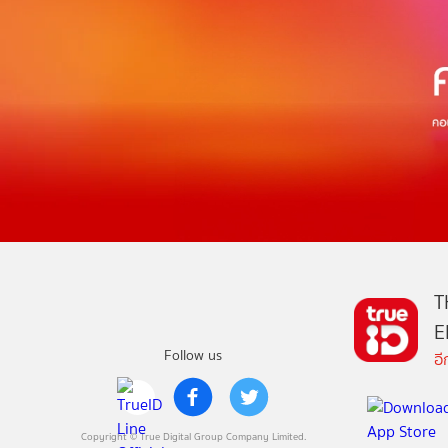
T
E
Follow us
อ
Copyright © True Digital Group Company Limited.