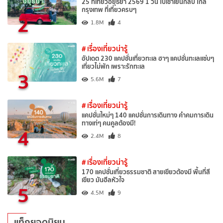
25 ที่เที่ยวอยุธยา 2569 1 วัน ไปเช้าเย็นกลับ ใกล้
กรุงเทพ ที่เที่ยวครบๆ
2
1.8M
4
# เรื่องเที่ยวน่ารู้
อัปเดต 230 แคปชั่นเที่ยวทะเล ฮาๆ แคปชั่นทะเลแซ่บๆ
เที่ยวไม่พัก เพราะรักทะเล
3
5.6M
7
# เรื่องเที่ยวน่ารู้
แคปชั่นใหม่ๆ 140 แคปชั่นการเดินทาง คำคมการเดิน
ทางเท่ๆ คนคูลต้องมี!
4
2.4M
8
# เรื่องเที่ยวน่ารู้
170 แคปชั่นเที่ยวธรรมชาติ สายเขียวต้องมี พื้นที่สี
เขียว มันฮีลหัวใจ
5
4.5M
9
แท็กยอดนิยม