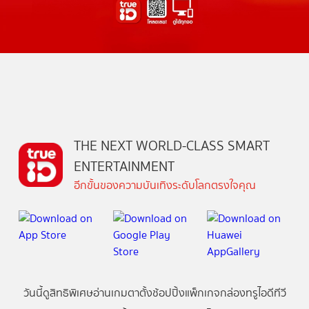
THE NEXT WORLD-CLASS SMART
ENTERTAINMENT
อีกขั้นของความบันเทิงระดับโลกตรงใจคุณ
วันนี้
ดู
สิทธิพิเศษ
อ่าน
เกม
ตาตั้ง
ช้อปปิ้ง
แพ็กเกจ
กล่องทรูไอดีทีวี