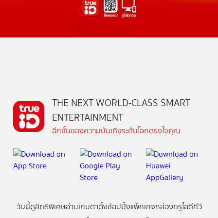
THE NEXT WORLD-CLASS SMART
ENTERTAINMENT
อีกขั้นของความบันเทิงระดับโลกตรงใจคุณ
วันนี้
ดู
สิทธิพิเศษ
อ่าน
เกม
ตาตั้ง
ช้อปปิ้ง
แพ็กเกจ
กล่องทรูไอดีทีวี