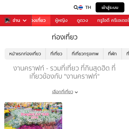
TH
เข้าสู่ระบบ
อาหาร
อ่าน
ท่องเที่ยว
ผู้หญิง
ดูดวง
ทรูไอดี ครีเอเตอร
ท่องเที่ยว
หน้าแรกท่องเที่ยว
ที่เที่ยว
ที่เที่ยวกรุงเทพ
ที่พัก
ท
งานคราฟท์ - รวมที่เที่ยว ที่กินสุดฮิต ที่
เกี่ยวข้องกับ "งานคราฟท์"
เลือกที่เที่ยว