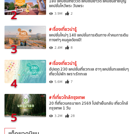
180 แคปชั่นเที่ยววัด แคปชั่นเข้าวัด แคปชั่นสายบุญ
แคปชั่นไหว้พระ วันพระ
2
3.9M
2
# เรื่องเที่ยวน่ารู้
แคปชั่นใหม่ๆ 140 แคปชั่นการเดินทาง คำคมการเดิน
ทางเท่ๆ คนคูลต้องมี!
3
2.4M
8
# เรื่องเที่ยวน่ารู้
อัปเดต 230 แคปชั่นเที่ยวทะเล ฮาๆ แคปชั่นทะเลแซ่บๆ
เที่ยวไม่พัก เพราะรักทะเล
4
5.6M
7
# ที่เที่ยวใกล้กรุงเทพ
20 ที่เที่ยวนครนายก 2569 ไปเช้าเย็นกลับ เที่ยวใกล้
กรุงเทพ 1 วัน
5
3.2M
28
แท็กยอดนิยม