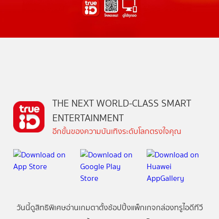
THE NEXT WORLD-CLASS SMART
ENTERTAINMENT
อีกขั้นของความบันเทิงระดับโลกตรงใจคุณ
วันนี้
ดู
สิทธิพิเศษ
อ่าน
เกม
ตาตั้ง
ช้อปปิ้ง
แพ็กเกจ
กล่องทรูไอดีทีวี