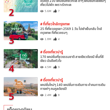
อัปเดต 230 แคปชั่นเที่ยวทะเล ฮาๆ แคปชั่นทะเลแซ่บๆ
เที่ยวไม่พัก เพราะรักทะเล
2
5.6M
7
# ที่เที่ยวใกล้กรุงเทพ
25 ที่เที่ยวอยุธยา 2569 1 วัน ไปเช้าเย็นกลับ ใกล้
กรุงเทพ ที่เที่ยวครบๆ
3
1.8M
4
# เรื่องเที่ยวน่ารู้
170 แคปชั่นเที่ยวธรรมชาติ สายเขียวต้องมี พื้นที่สี
เขียว มันฮีลหัวใจ
4
4.5M
9
# เรื่องเที่ยวน่ารู้
แคปชั่นใหม่ๆ 140 แคปชั่นการเดินทาง คำคมการเดิน
ทางเท่ๆ คนคูลต้องมี!
5
2.4M
8
แท็กยอดนิยม