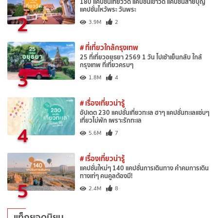
180 แคปชั่นเที่ยววัด แคปชั่นเข้าวัด แคปชั่นสายบุญ
แคปชั่นไหว้พระ วันพระ
2
3.9M
2
# ที่เที่ยวใกล้กรุงเทพ
25 ที่เที่ยวอยุธยา 2569 1 วัน ไปเช้าเย็นกลับ ใกล้
กรุงเทพ ที่เที่ยวครบๆ
3
1.8M
4
# เรื่องเที่ยวน่ารู้
อัปเดต 230 แคปชั่นเที่ยวทะเล ฮาๆ แคปชั่นทะเลแซ่บๆ
เที่ยวไม่พัก เพราะรักทะเล
4
5.6M
7
# เรื่องเที่ยวน่ารู้
แคปชั่นใหม่ๆ 140 แคปชั่นการเดินทาง คำคมการเดิน
ทางเท่ๆ คนคูลต้องมี!
5
2.4M
8
แท็กยอดนิยม