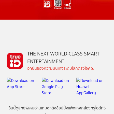
THE NEXT WORLD-CLASS SMART
ENTERTAINMENT
อีกขั้นของความบันเทิงระดับโลกตรงใจคุณ
วันนี้
ดู
สิทธิพิเศษ
อ่าน
เกม
ตาตั้ง
ช้อปปิ้ง
แพ็กเกจ
กล่องทรูไอดีทีวี