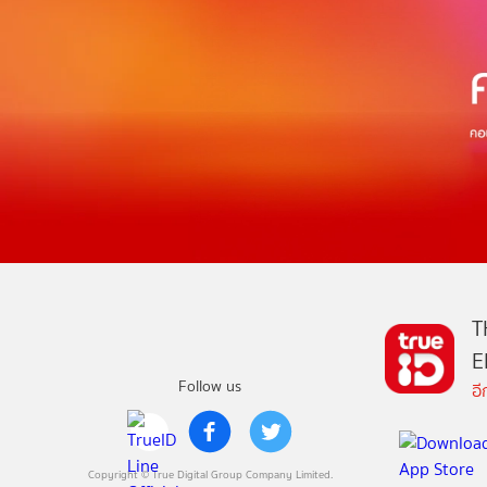
T
E
Follow us
อ
Copyright © True Digital Group Company Limited.