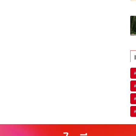
#
#
#
#