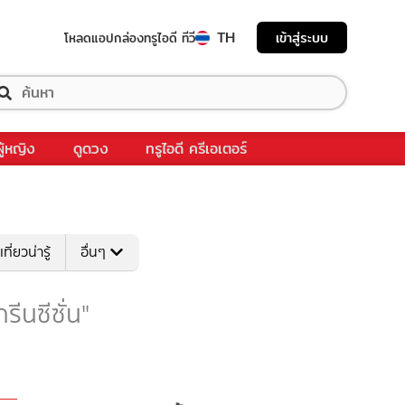
TH
เข้าสู่ระบบ
โหลดแอป
กล่องทรูไอดี ทีวี
ผู้หญิง
ดูดวง
ทรูไอดี ครีเอเตอร์
เที่ยวน่ารู้
อื่นๆ
กรีนซีซั่น"