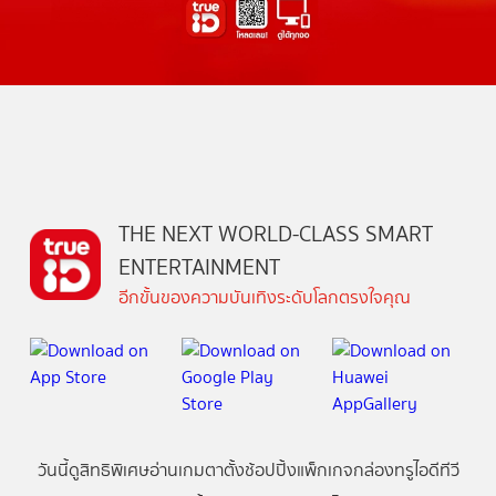
THE NEXT WORLD-CLASS SMART
ENTERTAINMENT
อีกขั้นของความบันเทิงระดับโลกตรงใจคุณ
วันนี้
ดู
สิทธิพิเศษ
อ่าน
เกม
ตาตั้ง
ช้อปปิ้ง
แพ็กเกจ
กล่องทรูไอดีทีวี