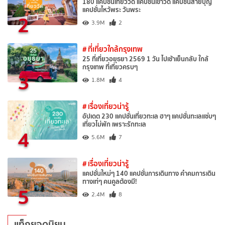
180 แคปชั่นเที่ยววัด แคปชั่นเข้าวัด แคปชั่นสายบุญ
แคปชั่นไหว้พระ วันพระ
2
3.9M
2
# ที่เที่ยวใกล้กรุงเทพ
25 ที่เที่ยวอยุธยา 2569 1 วัน ไปเช้าเย็นกลับ ใกล้
กรุงเทพ ที่เที่ยวครบๆ
3
1.8M
4
# เรื่องเที่ยวน่ารู้
อัปเดต 230 แคปชั่นเที่ยวทะเล ฮาๆ แคปชั่นทะเลแซ่บๆ
เที่ยวไม่พัก เพราะรักทะเล
4
5.6M
7
# เรื่องเที่ยวน่ารู้
แคปชั่นใหม่ๆ 140 แคปชั่นการเดินทาง คำคมการเดิน
ทางเท่ๆ คนคูลต้องมี!
5
2.4M
8
แท็กยอดนิยม