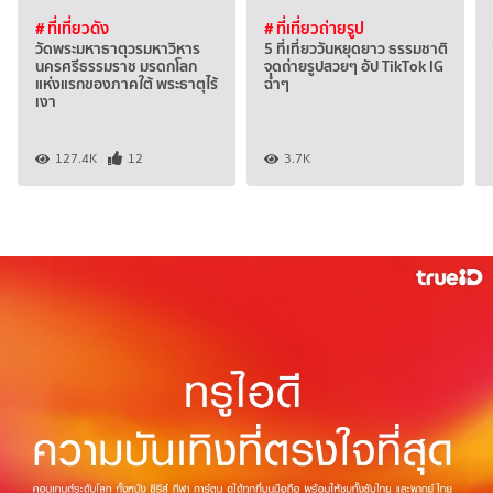
# ที่เที่ยวดัง
# ที่เที่ยวถ่ายรูป
วัดพระมหาธาตุวรมหาวิหาร
5 ที่เที่ยววันหยุดยาว ธรรมชาติ
นครศรีธรรมราช มรดกโลก
จุดถ่ายรูปสวยๆ อัป TikTok IG
แห่งแรกของภาคใต้ พระธาตุไร้
ฉ่ำๆ
เงา
127.4K
12
3.7K