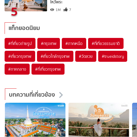
ไหว้พระ
5
1M
7
แท็กยอดนิยม
#ที่เที่ยวถ่ายรูป
#กรุงเทพ
#ภาคเหนือ
#ที่เที่ยวธรรมชาติ
#เที่ยวกรุงเทพ
#เที่ยวใกล้กรุงเทพ
#วัดสวย
#trueidstory
#ภาคกลาง
#ที่เที่ยวกรุงเทพ
บทความที่เกี่ยวข้อง