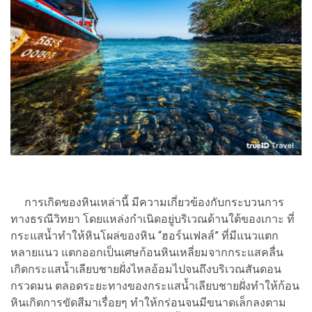
การเกิดของหินเหล่านี้ มีความเกี่ยวข้องกับกระบวนการ
ทางธรณีวิทยา โดยแหล่งกำเนิดอยู่บริเวณด้านใต้ของเกาะ ที่
กระแสน้ำทำให้หินโผล่ของหิน “ฮอร์นเฟลส์” ที่มีแนวแตก
หลายแนว แตกออกเป็นเศษก้อนหินเหลี่ยมจากกระแสคลื่น
เกิดกระแสน้ำเลียบชายฝั่งไหลอ้อมไปจนถึงบริเวณสันดอน
กรวดมน ตลอดระยะทางของกระแสน้ำเลียบชายฝั่งทำให้ก้อน
หินเกิดการขัดสีมาเรื่อยๆ ทำให้กร่อนจนมีขนาดเล็กลงตาม