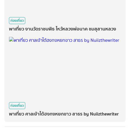
ท่องเที่ยว
พาเที่ยว งานวัดราชบพิธ​ ไหว้หลวงพ่อนาค​ ชมสุสานหลวง
ท่องเที่ยว
พาเที่ยว​ ศาลเจ้า​ไต้ฮงกงหยกขาว​ สาธร​ by​ Nuiizthewriter​