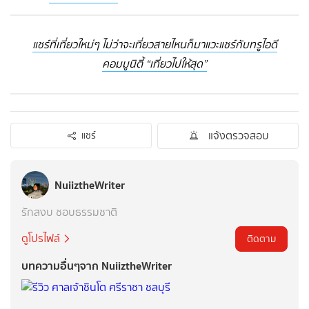
แชร์ที่เที่ยวใหม่ๆ ไม่ว่าจะเที่ยวสายไหนก็มาแวะแชร์กับทรูไอดี
คอมมูนิตี้ “เที่ยวไปให้สุด”
แจ้งตรวจสอบ
แชร์
NuiiztheWriter
รักสงบ​ ชอบธรรมชาติ​
ดูโปรไฟล์
ติดตาม
บทความอื่นๆจาก NuiiztheWriter