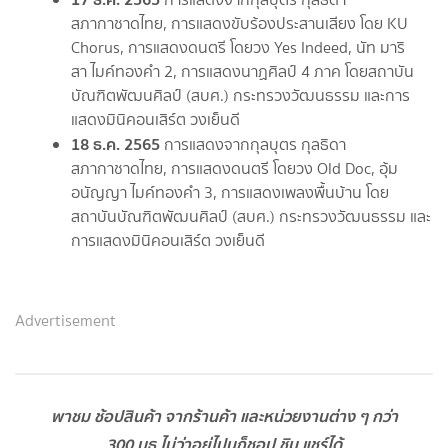
สภากาชาดไทย, การแสดงขับร้องประสานเสียง โดย KU
Chorus, การแสดงดนตรี โดยวง Yes Indeed, นัท มาริ
สา ไมค์ทองคำ 2, การแสดงนาฏศิลป์ 4 ภาค โดยสถาบัน
บัณฑิตพัฒนศิลป์ (สบศ.) กระทรวงวัฒนธรรม และการ
แสดงมินิคอนเสิร์ต วงเย็นดี
18 ธ.ค. 2565
การแสดงจากกุลบุตร กุลธิดา
สภากาชาดไทย, การแสดงดนตรี โดยวง Old Doc, อุ้ม
อนัญญา ไมค์ทองคำ 3, การแสดงเพลงพื้นบ้าน โดย
สถาบันบัณฑิตพัฒนศิลป์ (สบศ.) กระทรวงวัฒนธรรม และ
การแสดงมินิคอนเสิร์ต วงเย็นดี
Advertisement
พาชม ช้อปสินค้า จากร้านค้า และหน่วยงานต่าง ๆ กว่า
300 บูธ ไม่ว่าอยู่ไปนก็ชอป ชิม แชร์ได้