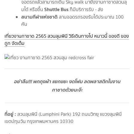
จอดรถแล้วสามารถเดิน Sky walk มายังงานกาชาดสวนลุ
Shuttle Bus
มได้ หรือขึ้น
ก็มีบริการรับ - ส่ง
สนามกีฬาแห่งชาติ
ลานจอดรถรองรับได้ประมาณ 100
คัน
เที่ยวงานกาชาด 2565 สวนลุมพินี วิธีเดินทางไป หนาวนี้ ของดี ของ
ถูก จัดเต็ม
อย่าลืม!!! พกถุงผ้า แยกขยะ งดโฟม ลดพลาสติกในงาน
กาชาดด้วยนะจ๊ะ
ที่อยู่ :
สวนลุมพินี (Lumphini Park) 192 ถนนวิทยุ แขวงลุมพินี
เขตปทุมวัน กรุงเทพมหานคร 10330