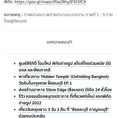
พิกัด :
https://goo.gl/maps/ifiia28hySFXt5fC6
หมายเหตุ :
ภาพปกและภาพถ่ายประกอบบทความ ภาพที่ 1 - 9 ถ่าย
โดยผู้เขียนเอง
บทความแนะนำ
ศูนย์สิริกิติ์ โฉมใหม่ พิกัดถ่ายรูป สไตล์ไทยร่วมสมัย มินิ
มอล และฟีลเกาหลี
พาเที่ยวงาน 'Hidden Temple'​ (Unfolding Bangkok)
วัดลับในกรุงเทพ ฝั่งธนบุรี EP.1
ส่องร้านอาหาร Silom Edge (สีลมเอจ) มีเปิด 24 ชั่วโมง
รีวิว หอชมเมืองสมุทรปราการ ที่เที่ยวแห่งใหม่ แจกพิกัด
ถ่ายรูป 2022
เที่ยววันหยุดยาว 3 วัน 2 คืน ที่ "สังขละบุรี กาญจนบุรี"
ด้วยงบประหยัด