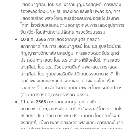
แสดงนาฏศิลป์ โดย ร.ร. งิ้วรายบุญมีรังสฤษติ์, การแสดง
ร้องเพลงช่อง ONE ธัช เพลงเอก และแบ๋ม เพลงเอก, การ
แสดงขับร้องเพลง โดยมูลนิธิช่วยคนตาบอดแห่งประเทศ
ไทยฯ โรงเรียนสอนคนตาบอดกรุงเทพ, การแสดงอุปราการ
จีน (งิ้ว) โดยสำนักงานปลัดกระทรวงวัฒนธรรม
10 ธ.ค. 2565
การแสดงจากกุลบุตร กุลธิดา
สภากาชาดไทย, การแสดงนาฎศิลป์ โดย ร.ร.อุบลรัตน์ราช
กัญญาราชวิทยาลัย นครปฐม, การแสดงดนตรีประยุกต์
ประกอบการแสดง โดย ร.ร.นานาชาติสิงคโปร์, การแสดง
นาฏศิลป์ โดย ร.ร. มัธยมฐานบินกำแพงแสน, การแสดง
นาฏศิลป์ โดย ศูนย์ส่งเสริมศิลปวัฒนธรรมนานาชาติ, โก๊ะ
ตุลย์ เพลงเอกและหลุยส์ เพลงเอก, การแสดงโขน เรื่อง
รามเกียรติ์ ตอน สึกโรมคัลทศกัณฑ์พ่าย โดยกรมศิลปากร
(สำนักการสังคีต) กระทรวงวัฒนธรรม
11 ธ.ค. 2565
การแสดงจากกุลบุตร กุลธิดา
สภากาชาดไทย, ละครพันทาง เรื่อง "พระลอ" โดย ร.ร.วัดไร่
ขิงวิทยา, โขน ตอน นารายณ์ ปราบนนทก โดยคณะโรจน์
จรัสฤทธิ์, แบ็งค์ เพลงเอกและจัส เพลงเอก, การแสดงโนรา