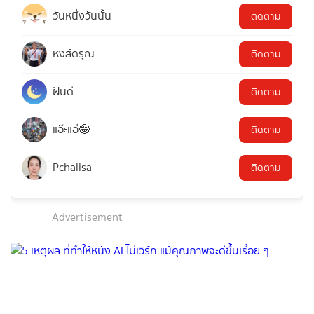
วันหนึ่งวันนั้น
ติดตาม
หงส์ดรุณ
ติดตาม
ฝันดี
ติดตาม
แอ๊ะแอ๋🤪
ติดตาม
Pchalisa
ติดตาม
Advertisement