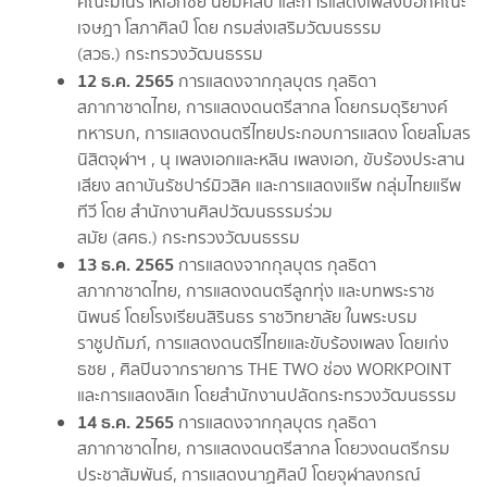
คณะมโนราห์เอกชัย นิยมศิลป์ และการแสดงเพลงบอกคณะ
เจษฎา โสภาศิลป์ โดย กรมส่งเสริมวัฒนธรรม
(สวธ.) กระทรวงวัฒนธรรม
12 ธ.ค. 2565
การแสดงจากกุลบุตร กุลธิดา
สภากาชาดไทย, การแสดงดนตรีสากล โดยกรมดุริยางค์
ทหารบก, การแสดงดนตรีไทยประกอบการแสดง โดยสโมสร
นิสิตจุฬาฯ , นุ เพลงเอกและหลิน เพลงเอก, ขับร้องประสาน
เสียง สถาบันรัชปาร์มิวสิค และการแสดงแร๊พ กลุ่มไทยแร๊พ
ทีวี โดย สำนักงานศิลปวัฒนธรรมร่วม
สมัย (สศธ.) กระทรวงวัฒนธรรม
13 ธ.ค. 2565
การแสดงจากกุลบุตร กุลธิดา
สภากาชาดไทย, การแสดงดนตรีลูกทุ่ง และบทพระราช
นิพนธ์ โดยโรงเรียนสิรินธร ราชวิทยาลัย ในพระบรม
ราชูปถัมภ์, การแสดงดนตรีไทยและขับร้องเพลง โดยเก่ง
ธชย , ศิลปินจากรายการ THE TWO ช่อง WORKPOINT
และการแสดงลิเก โดยสำนักงานปลัดกระทรวงวัฒนธรรม
14 ธ.ค. 2565
การแสดงจากกุลบุตร กุลธิดา
สภากาชาดไทย, การแสดงดนตรีสากล โดยวงดนตรีกรม
ประชาสัมพันธ์, การแสดงนาฏศิลป์ โดยจุฬาลงกรณ์