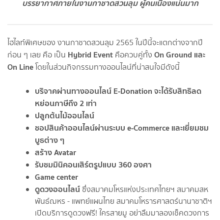
บรรยากาศภายในงานกาชาดสวนลุม ผู้คนเนืองแน่นมาก
ไฮไลท์พิเศษของ งานกาชาดสวนลุม 2565 ในปีนี้จะแตกต่างจากปี
Hybrid Event
On Ground และ
ก่อน ๆ เลย คือ เป็น
คือควบคู่ทั้ง
On Line
โดยในส่วนกิจกรรมทางออนไลน์ที่น่าสนใจมีดังนี้
บริจาคผ่านทางออนไลน์ E-Donation จะได้รับสิทธิลด
หย่อนภาษีถึง 2 เท่า
ปลูกต้นไม้ออนไลน์
ชอปสินค้าออนไลน์ผ่านระบบ e-Commerce และเยี่ยมชม
บูธต่าง ๆ
สร้าง Avatar
รับชมมินิคอนเสิร์ตรูปแบบ 360 องศา
Game center
ดูดวงออนไลน์
ซึ่งสมาคมโหรแห่งประเทศไทยฯ สมาคมสห
พันธ์ฌหร - แพทย์แผนไทย สมาคมโหรารศาสตร์นานาชาติฯ
เปิดบริการดูดวงฟรี! ใครสายมู อย่าลืมมาลองเช็คดวงการ