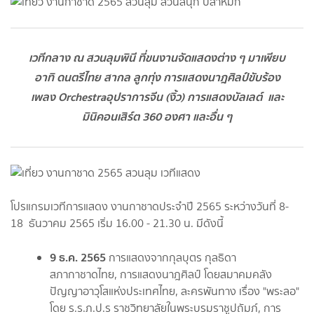
เวทีกลาง ณ สวนลุมพินี ที่ขนงานจัดแสดงต่าง ๆ มาเพียบ
อาทิ ดนตรีไทย สากล ลูกทุ่ง การแสดงนาฎศิลป์
ขับร้อง
เพลง Orchestra
อุปราการจีน (งิ้ว) การแสดงบัลเลต์
และ
มินิคอนเสิร์ต 360 องศา และอื่น ๆ
โปรแกรมเวทีการแสดง งานกาชาดประจำปี 2565 ระหว่างวันที่ 8-
18 ธันวาคม 2565 เริ่ม 16.00 - 21.30 น. มีดังนี้
9 ธ.ค. 2565
การแสดงจากกุลบุตร กุลธิดา
สภากาชาดไทย, การแสดงนาฎศิลป์ โดยสมาคมคลัง
ปัญญาอาวุโสแห่งประเทศไทย, ละครพันทาง เรื่อง "พระลอ"
โดย ร.ร.ภ.ป.ร ราชวิทยาลัยในพระบรมราชูปถัมภ์, การ