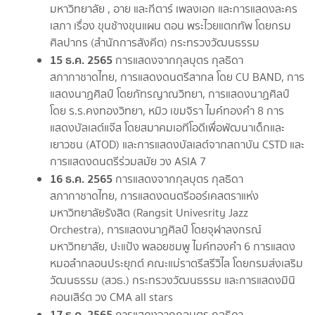
มหาวิทยาลัย , อาย และกีตาร์ เพลงเอก และการแสดงละคร
เสภา เรื่อง ขุนช้างขุนแผน ตอน พระไวยแตกทัพ โดยกรม
ศิลปากร (สำนักการสังคีต) กระทรวงวัฒนธรรม
15 ธ.ค. 2565
การแสดงจากกุลบุตร กุลธิดา
สภากาชาดไทย, การแสดงดนตรีสากล โดย CU BAND, การ
แสดงนาฏศิลป์ โดยภัทรญาณวิทยา, การแสดงนาฏศิลป์
โดย ร.ร.คงทองวิทยา, หมิว เขมจิรา ไมค์ทองคำ 8 การ
แสดงบัลเลต์แจ๊ส โดยสมาคมเอทีโอดีเพื่อพัฒนาเด็กและ
เยาวชน (ATOD) และการแสดงบัลเลต์จากสถาบัน CSTD และ
การแสดงดนตรีร่วมสมัย วง ASIA 7
16 ธ.ค. 2565
การแสดงจากกุลบุตร กุลธิดา
สภากาชาดไทย, การแสดงดนตรีออร์เคสตราแห่ง
มหาวิทยาลัยรังสิต (Rangsit Univesrity Jazz
Orchestra), การแสดงนาฏศิลป์ โดยจุฬาลงกรณ์
มหาวิทยาลัย, ปะแป้ง พลอยชมพู ไมค์ทองคำ 6 การแสดง
หมอลำกลอนประยุกต์ คณะแม่ราตรีสรีวิไล โดยกรมส่งเสริม
วัฒนธรรม (สวธ.) กระทรวงวัฒนธรรม และการแสดงมินิ
คอนเสิร์ต วง CMA all stars
17 ธ.ค. 2565
การแสดงจากกุลบุตร กุลธิดา