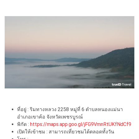
ที่อยู่ : ริมทางหลวง 2258 หมู่ที่ 6 ตำบลหนองแม่นา
อำเภอเขาค้อ จังหวัดเพชรบูรณ์
พิกัด :
https://maps.app.goo.gl/jFG9VmnRtUKfNdCf9
เปิดให้เข้าชม : สามารถเที่ยวชมได้ตลอดทั้งวัน