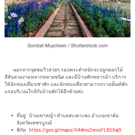
Sombat Muycheen / Shutterstock.com
นอกจากจุดชมวิวสวยๆ รอบพระตำหนักจะปลูกดอกไม้
สีสันสวยงามหลากหลายชนิด และมีบ้านพักทหารม้า บริการ
ให้นักท่องเที่ยวเช่าพัก และนักท่องเที่ยวสามารถกางเต็นท์พัก
แรมบริเวณใกล้กับบ้านพักได้อีกด้วยค่ะ
ที่อยู่ : บ้านเขาหญ้า ตำบลสะเดาะพง อำเภอเขาค้อ
จังหวัดเพชรบูรณ์
พิกัด :
https://goo.gl/maps/H44mo2woxFLB3Xaj9