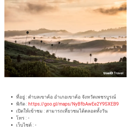
ที่อยู่ : ตำบลเขาค้อ อำเภอเขาค้อ จังหวัดเพชรบูรณ์
พิกัด :
https://goo.gl/maps/NyBfbAwEe2Y9SXEB9
เปิดให้เข้าชม : สามารถเที่ยวชมได้ตลอดทั้งวัน
โทร : -
เว็บไซต์ : -