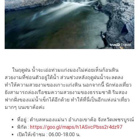
ในฤดูฝน น้ำจะเอ่อท่วมแก่งมองไม่ค่อยเห็นก้อนหิน
สวยงามที่ซ่อนตัวอยู่ใต้น้ำ ส่วนช่วงหลังฤดูฝนน้ำจะลดลง
ทำให้ความสวยงามของเกาะแก่งหิน นอกจากนี้ นักท่องเที่ยว
ยังสามารถล่องเรือชมความสวยงามของธรรมชาติ ริมสอง
ฟากฝั่งของแม่น้ำเข็กได้อีกด้วย ทำให้ที่นี่เป็นอีกแห่งน่าเที่ยว
มากๆ บนเขาค้อค่ะ
ที่อยู่ : ตำบลหนองแม่นา อำเภอเขาค้อ จังหวัดเพชรบูรณ์
พิกัด :
https://goo.gl/maps/h1ASvcPbss2r4dz97
เปิดให้เข้าชม : 06.00-18.00 น.