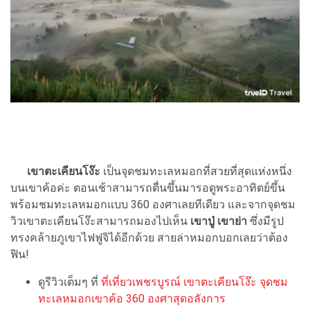
เขาตะเคียนโง๊ะ
เป็นจุดชมทะเลหมอกที่สวยที่สุดแห่งหนึ่ง
บนเขาค้อค่ะ ตอนเช้าสามารถตื่นขึ้นมารอดูพระอาทิตย์ขึ้น
พร้อมชมทะเลหมอกแบบ 360 องศาเลยทีเดียว และจากจุดชม
วิวเขาตะเคียนโง๊ะสามารถมองไปเห็น
เขาปู่ เขาย่า
ซึ่งมีรูป
ทรงคล้ายภูเขาไฟฟูจิได้อีกด้วย สายล่าหมอกบอกเลยว่าต้อง
ฟิน!
ดูรีวิวเต็มๆ ที่
ที่เที่ยวเพชรบูรณ์ เขาตะเคียนโง๊ะ จุดชม
ทะเลหมอกเขาค้อ 360 องศาสุดอลังการ