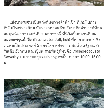
แก่งบางระจัน
เป็นแก่งหินขวางลำน้ำเข็ก ที่เต็มไปด้วย
ต้นไม้ใหญ่รายล้อม มีบรรยากาศคล้ายกับป่าดึกดำบรรพ์ที่อุด
สมบูรณ์มากๆ เลยทีเดียว นอกจากนี้ ที่นี่ยังเป็นสถานที่
ชม
แมงกะพรุนน้ำจืด
(Freshwater Jellyfish) ที่หายากมากๆ ซึ่ง
ค้นพบเป็นประเทศที่ 5 ของโลก หลังจากที่พบที่ สหรัฐอเมริกา
รัสเซีย อังกฤษ และญี่ปุ่น สายพันธุ์ที่พบคือ Crasapedacusta
Sowerbyi แมงกระพรุนจะปรากฏตัวตั้งแต่เวลา 10.00-16.00
น.