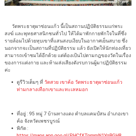
วัดพระธาตุผาซ่อนแก้ว นี้เป็นสถานปฏิบัติธรรมแก่พระ
สงฆ์ และพุทธศาสนิกชนทั่วไป ให้ได้มาพักกายพักใจในที่ซึ่ง
รายล้อมไปด้วยหุบเขาที่แสนสงบเงียบในอากาศเย็นสบาย ซึ่ง
นอกจากจะเป็นสถานที่ปฏิบัติธรรม แล้ว ยังเปิดให้นักท่องเที่ยว
สามารถเข้าชมได้อีกด้วย แต่ต้องเป้นไปตามกฎของวัดในเรื่อง
ของการแต่งกาย และห้ามส่งเสียงดังรบกวนผู้มาปฏิบัติธรรม
ค่ะ
ดูรีวิวเต็มๆ ที่
วัดสวย เขาค้อ วัดพระธาตุผาซ่อนแก้ว
ท่ามกลางเทือกเขาและทะเลหมอก
ที่อยู่ : 95 หมู่ 7 บ้านทางแดง ตำบลแคมป์สน อำเภอเขา
ค้อ จังหวัดเพชรบูรณ์
พิกัด :
https://maps.app.goo.gl/PHCfXTpmmN1YgBGH8