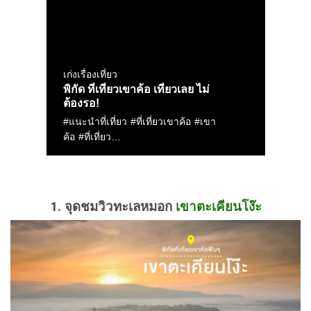
1. จุดชมวิวทะเลหมอก
เขาตะเคียนโง๊ะ