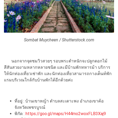
Sombat Muycheen / Shutterstock.com
นอกจากจุดชมวิวสวยๆ รอบพระตำหนักจะปลูกดอกไม้
สีสันสวยงามหลากหลายชนิด และมีบ้านพักทหารม้า บริการ
ให้นักท่องเที่ยวเช่าพัก และนักท่องเที่ยวสามารถกางเต็นท์พัก
แรมบริเวณใกล้กับบ้านพักได้อีกด้วยค่ะ
ที่อยู่ : บ้านเขาหญ้า ตำบลสะเดาะพง อำเภอเขาค้อ
จังหวัดเพชรบูรณ์
พิกัด :
https://goo.gl/maps/H44mo2woxFLB3Xaj9