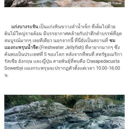
แก่งบางระจัน
เป็นแก่งหินขวางลำน้ำเข็ก ที่เต็มไปด้วย
ต้นไม้ใหญ่รายล้อม มีบรรยากาศคล้ายกับป่าดึกดำบรรพ์ที่อุด
สมบูรณ์มากๆ เลยทีเดียว นอกจากนี้ ที่นี่ยังเป็นสถานที่
ชม
แมงกะพรุนน้ำจืด
(Freshwater Jellyfish) ที่หายากมากๆ ซึ่ง
ค้นพบเป็นประเทศที่ 5 ของโลก หลังจากที่พบที่ สหรัฐอเมริกา
รัสเซีย อังกฤษ และญี่ปุ่น สายพันธุ์ที่พบคือ Crasapedacusta
Sowerbyi แมงกระพรุนจะปรากฏตัวตั้งแต่เวลา 10.00-16.00
น.