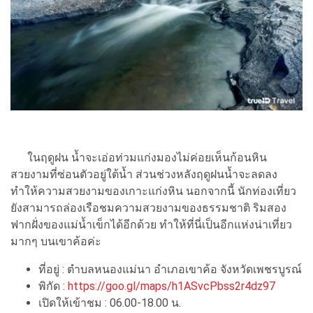
ในฤดูฝน น้ำจะเอ่อท่วมแก่งมองไม่ค่อยเห็นก้อนหิน
สวยงามที่ซ่อนตัวอยู่ใต้น้ำ ส่วนช่วงหลังฤดูฝนน้ำจะลดลง
ทำให้ความสวยงามของเกาะแก่งหิน นอกจากนี้ นักท่องเที่ยว
ยังสามารถล่องเรือชมความสวยงามของธรรมชาติ ริมสอง
ฟากฝั่งของแม่น้ำเข็กได้อีกด้วย ทำให้ที่นี่เป็นอีกแห่งน่าเที่ยว
มากๆ บนเขาค้อค่ะ
ที่อยู่ : ตำบลหนองแม่นา อำเภอเขาค้อ จังหวัดเพชรบูรณ์
พิกัด :
https://goo.gl/maps/h1ASvcPbss2r4dz97
เปิดให้เข้าชม : 06.00-18.00 น.