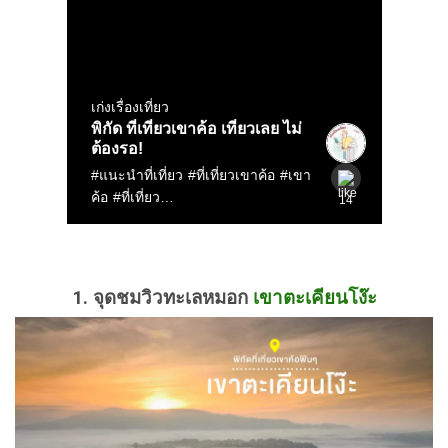
1. จุดชมวิวทะเลหมอก
เขาตะเคียนโง๊ะ