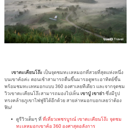
เขาตะเคียนโง๊ะ
เป็นจุดชมทะเลหมอกที่สวยที่สุดแห่งหนึ่ง
บนเขาค้อค่ะ ตอนเช้าสามารถตื่นขึ้นมารอดูพระอาทิตย์ขึ้น
พร้อมชมทะเลหมอกแบบ 360 องศาเลยทีเดียว และจากจุดชม
วิวเขาตะเคียนโง๊ะสามารถมองไปเห็น
เขาปู่ เขาย่า
ซึ่งมีรูป
ทรงคล้ายภูเขาไฟฟูจิได้อีกด้วย สายล่าหมอกบอกเลยว่าต้อง
ฟิน!
ดูรีวิวเต็มๆ ที่
ที่เที่ยวเพชรบูรณ์ เขาตะเคียนโง๊ะ จุดชม
ทะเลหมอกเขาค้อ 360 องศาสุดอลังการ