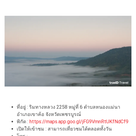
ที่อยู่ : ริมทางหลวง 2258 หมู่ที่ 6 ตำบลหนองแม่นา
อำเภอเขาค้อ จังหวัดเพชรบูรณ์
พิกัด :
https://maps.app.goo.gl/jFG9VmnRtUKfNdCf9
เปิดให้เข้าชม : สามารถเที่ยวชมได้ตลอดทั้งวัน