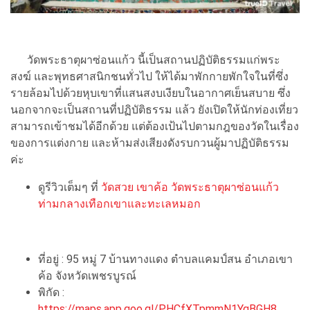
วัดพระธาตุผาซ่อนแก้ว นี้เป็นสถานปฏิบัติธรรมแก่พระ
สงฆ์ และพุทธศาสนิกชนทั่วไป ให้ได้มาพักกายพักใจในที่ซึ่ง
รายล้อมไปด้วยหุบเขาที่แสนสงบเงียบในอากาศเย็นสบาย ซึ่ง
นอกจากจะเป็นสถานที่ปฏิบัติธรรม แล้ว ยังเปิดให้นักท่องเที่ยว
สามารถเข้าชมได้อีกด้วย แต่ต้องเป้นไปตามกฎของวัดในเรื่อง
ของการแต่งกาย และห้ามส่งเสียงดังรบกวนผู้มาปฏิบัติธรรม
ค่ะ
ดูรีวิวเต็มๆ ที่
วัดสวย เขาค้อ วัดพระธาตุผาซ่อนแก้ว
ท่ามกลางเทือกเขาและทะเลหมอก
ที่อยู่ : 95 หมู่ 7 บ้านทางแดง ตำบลแคมป์สน อำเภอเขา
ค้อ จังหวัดเพชรบูรณ์
พิกัด :
https://maps.app.goo.gl/PHCfXTpmmN1YgBGH8