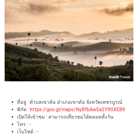
ที่อยู่ : ตำบลเขาค้อ อำเภอเขาค้อ จังหวัดเพชรบูรณ์
พิกัด :
https://goo.gl/maps/NyBfbAwEe2Y9SXEB9
เปิดให้เข้าชม : สามารถเที่ยวชมได้ตลอดทั้งวัน
โทร : -
เว็บไซต์ : -