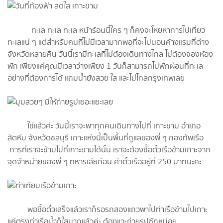
ทะเล ทะเล ทะเล หน้าร้อนนี้ใคร ๆ ก็คงจะโหยหาการไปเที่ยว
ทะเลแน่ ๆ แต่สำหรับคนที่ไม่มีเวลามากพอที่จะไปนอนค้างแรมที่ต่าง
จังหวัดหลายคืน วันนี้เรามีทะเลที่ไม่ต้องเดินทางไกล ไม่ต้องจองห้อง
พัก เพียงแค่คุณมีเวลาว่างเพียง 1 วันก็สามารถไปพักผ่อนที่ทะเล
อย่างที่ต้องการได้ แถมน้ำยังสวย ใส และไม่ไกลกรุงเทพเลย
ใช่แล้วค่ะ วันนี้เราจะพาทุกคนเดินทางไปที่ เกาะขาม อำเภอ
สัตหีบ จังหวัดชลบุรี เกาะแห่งนี้เป็นพื้นที่ดูแลของพี่ ๆ กองทัพเรือ
การที่เราจะข้ามไปที่เกาะขามได้นั้น เราจะต้องซื้อตั๋วเรือข้ามเกาะจาก
จุดจำหน่ายของพี่ ๆ ทหารเสียก่อน ค่าตั๋วเรืออยู่ที่ 250 บาทนะคะ
พอซื้อตั๋วเสร็จแล้วเราก็รอรถสองแถวพาไปท่าเรือข้ามไปเกาะ
แค่ตรงท่าเรือน้ำก็ใสมากแล้วค่ะ ต้องแวะถ่ายรูปซักหน่อย