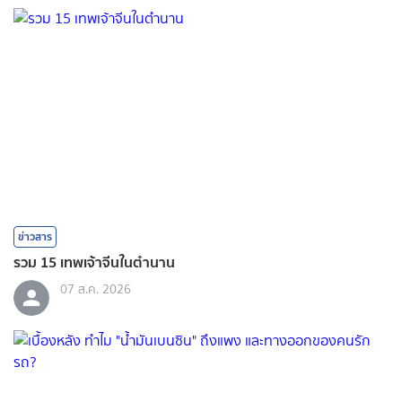
ข่าวสาร
รวม 15 เทพเจ้าจีนในตำนาน
07 ส.ค. 2026