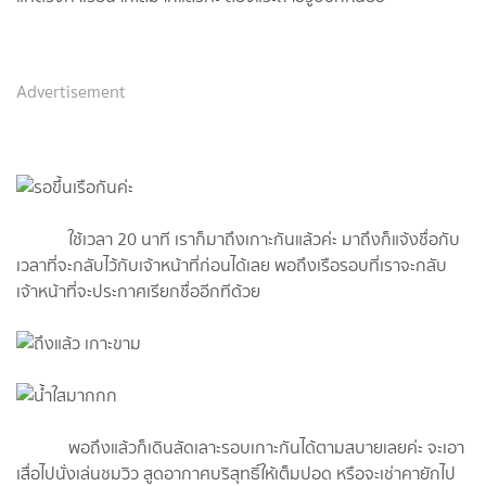
Advertisement
ใช้เวลา 20 นาที เราก็มาถึงเกาะกันแล้วค่ะ มาถึงก็แจ้งชื่อกับ
เวลาที่จะกลับไว้กับเจ้าหน้าที่ก่อนได้เลย พอถึงเรือรอบที่เราจะกลับ
เจ้าหน้าที่จะประกาศเรียกชื่ออีกทีด้วย
พอถึงแล้วก็เดินลัดเลาะรอบเกาะกันได้ตามสบายเลยค่ะ จะเอา
เสื่อไปนั่งเล่นชมวิว สูดอากาศบริสุทธิ์ให้เต็มปอด หรือจะเช่าคายักไป