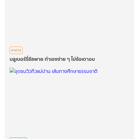
อาหาร
บลูเบอร์รี่ชีสพาย ทำเองง่าย ๆ ไม่ง้อเตาอบ