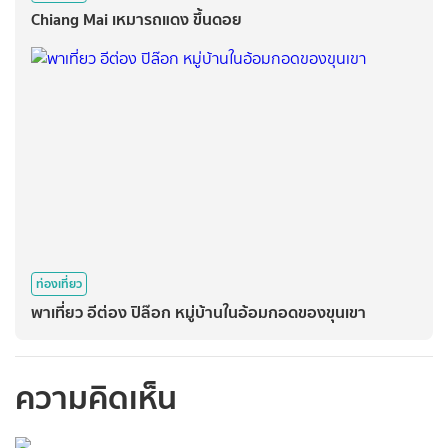
Chiang Mai เหมารถแดง ขึ้นดอย
ท่องเที่ยว
พาเที่ยว อีต่อง ปิล๊อก หมู่บ้านในอ้อมกอดของขุนเขา
ความคิดเห็น
กรุณาเข้าสู่ระบบเพื่อ