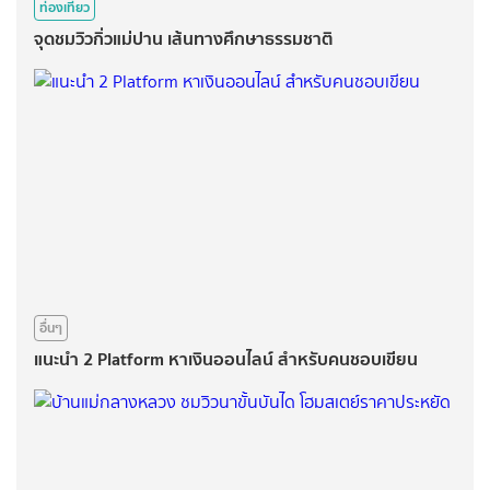
ท่องเที่ยว
จุดชมวิวกิ่วแม่ปาน เส้นทางศึกษาธรรมชาติ
อื่นๆ
แนะนำ 2 Platform หาเงินออนไลน์ สำหรับคนชอบเขียน