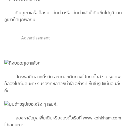
เดินภูเขาเสร็จก็ลงมาเล่นน้ำ หรือเล่นน้ำแล้วก็เดินขึ้นไปดูวิวบน
ภูเขาก็สนุกพอกัน
Advertisement
ใครพอมีเวลาหนึ่งวัน อยากจะเดินทางไปทะเลใกล้ ๆ กรุงเทพ
ก็ลองไปที่นี่ดูนะคะ รับรองทะเลสวยน้ำใส อย่างที่เห็นในรูปแน่นอนล่ะ
ค่ะ
ลองหาข้อมูลเพิ่มเติมหรือจองตั๋วเรือที่ www.kohkham.com
ได้เลยนะคะ