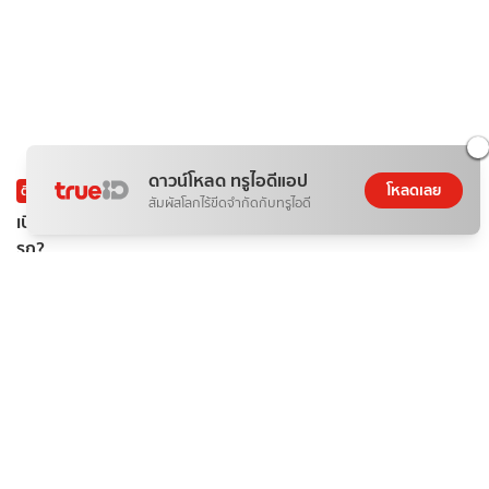
ดาวน์โหลด ทรูไอดีแอป
โหลดเลย
ติดกระแส
ข่าวสาร
สัมผัสโลกไร้ขีดจำกัดกับทรูไอดี
เบื้องหลัง ทำไม "น้ำมันเบนซิน" ถึงแพง และทางออกของคนรัก
รถ?
ดอกไม้กับสายน้ำ
07 ส.ค. 2026