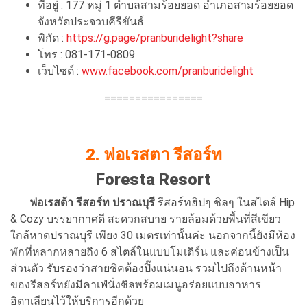
ที่อยู่ : 177 หมู่ 1 ตำบลสามร้อยยอด อำเภอสามร้อยยอด
จังหวัดประจวบคีรีขันธ์
พิกัด :
https://g.page/pranburidelight?share
โทร : 081-171-0809
เว็บไซต์ :
www.facebook.com/pranburidelight
================
2. ฟอเรสตา รีสอร์ท
Foresta Resort
ฟอเรสต้า รีสอร์ท ปราณบุรี
รีสอร์ทฮิปๆ ชิลๆ ในสไตล์ Hip
& Cozy บรรยากาศดี สะดวกสบาย รายล้อมด้วยพื้นที่สีเขียว
ใกล้หาดปราณบุรี เพียง 30 เมตรเท่านั้นค่ะ นอกจากนี้ยังมีห้อง
พักที่หลากหลายถึง 6 สไตล์ในแบบโมเดิร์น และค่อนข้างเป็น
ส่วนตัว รับรองว่าสายชิคต้องปิ๊งแน่นอน รวมไปถึงด้านหน้า
ของรีสอร์ทยังมีคาเฟ่นั่งชิลพร้อมเมนูอร่อยแบบอาหาร
อิตาเลียนไว้ให้บริการอีกด้วย