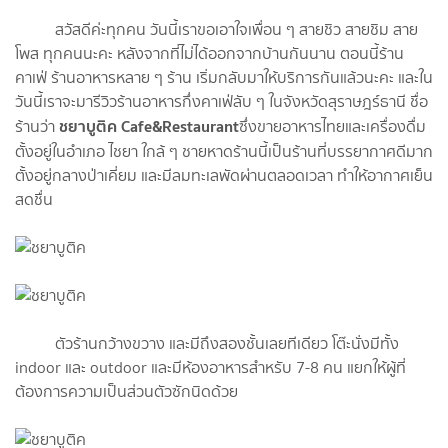
สวัสดีค่ะทุกคน วันนี้เราขอเอาใจเพื่อน ๆ สายชิว สายชิม สาย
โพส ทุกคนนะคะ หลังจากที่ไม่ได้ออกจากบ้านกันนาน ตอนนี้ร้าน
คาเฟ่ ร้านอาหารหลาย ๆ ร้าน เริ่มกลับมาให้บริการกันแล้วนะคะ และใน
วันนี้เราจะมารีวิวร้านอาหารกึ่งคาเฟ่ลับ ๆ ในจังหวัดสุราษฎร์ธานี ชื่อ
ชยาบูติค
Cafe&Restaurant
ร้านว่า
ซึ่งขายอาหารไทยและเครื่องดื่ม
ตั้งอยู่ในอำเภอ ไชยา ใกล้ ๆ ชายหาด
ร้านนี้เป็นร้านที่บรรยากาศดีมาก
ตั้งอยู่กลางป่าเคี่ยม และมีลมทะเลพัดผ่านตลอดเวลา ทำให้อากาศเย็น
สดชื่น
ตัวร้านกว้างขวาง และมีถึงสองชั้นเลยทีเดียว โต๊ะนั่งมีทั้ง
indoor และ outdoor และมีห้องอาหารสำหรับ 7-8 คน แยกให้ผู้ที่
ต้องการความเป็นส่วนตัวซักนิดด้วย