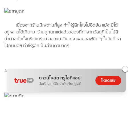
เนื่องจากร้านมีเพดานที่สูง ทำให้รู้สึกโล่งไม่อึดอัด แม้จะมีโต๊ะ
อยู่หลายโต๊ะก็ตาม ร้านถูกตกแต่งด้วยของที่ทำจากวัสดุที่เป็นไม้สี
น้ำตาลทั่วทั้งบริเวณร้าน ออกแนววินเทจ ผสมลอฟนิด ๆ ในวันที่เรา
ไปคนน้อย ทำให้รู้สึกเป็นส่วนตัวมากๆ
Advertisement
ดาวน์โหลด ทรูไอดีแอป
โหลดเลย
สัมผัสโลกไร้ขีดจำกัดกับทรูไอดี
ที่ร้านมีมุมถ่ายรูปเยอะมาก และส่วนที่เราชอบที่สุด คือ ลาน