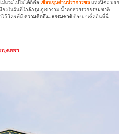
้วไม่แวะไปไม่ได้ก็คือ
เขื่อนขุนด่านปราการชล
แห่งนี้ค่ะ บอก
 เมืองในฝันที่ใกล้กรุง ภูเขางาม น้ำตกสวยรวยธรรมชาติ
ว้ ใครที่มี
ความคิดถึง...ธรรมชาติ
ต้องมาเช็คอินที่นี่
้กรุงเทพฯ