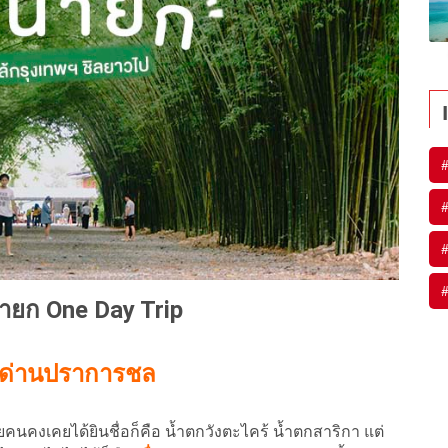
#
#
#
#
ายก One Day Trip
ุนด่านปราการชล
งเคยได้ยินชื่อก็คือ น้ำตกวังตะไคร้ น้ำตกสาริกา แต่