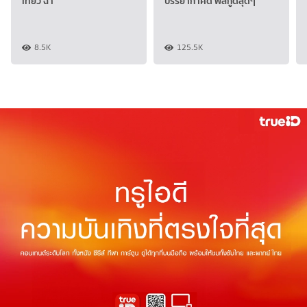
เที่ยว ฉ่ำ
บรรยากาศดี ฟีลกู๊ดสุดๆ
8.5K
125.5K