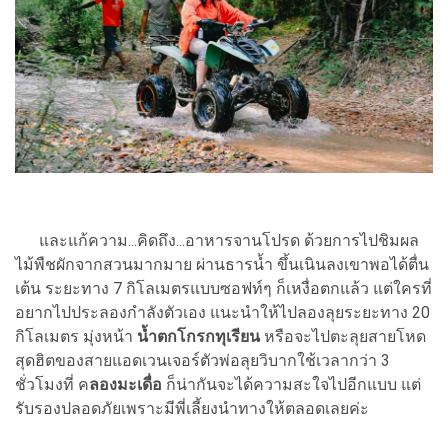
และแก้ความ...คิดถึง...อาหารจานโปรด ด้วยการไปชิมผล
ไม้พืชผักจากสวนมากมาย ผ่านธารน้ำ ขึ้นเนินลงเขาพอได้ตื่น
เต้น ระยะทาง 7 กิโลเมตรแบบซอฟท์ๆ ก็เหงื่อตกแล้ว แต่ใครที่
อยากไปประลองกำลังตัวเอง แนะนำให้ไปลองลุยระยะทาง 20
กิโลเมตร มุ่งหน้า
น้ำตกโกรกทุเรียน
หรือจะไปตะลุยสายโหด
สุดฮิตของสายแอดเวนเจอร์ตัวพ่อลุยวิบากใช้เวลากว่า 3
ชั่วโมงที่ ค
ลองมะเดื่อ
ก็น่ากันจะได้ความสะใจไปอีกแบบ แต่
รับรองปลอดภัยเพราะมีพี่เลี้ยงนำทางให้ตลอดเลยค่ะ