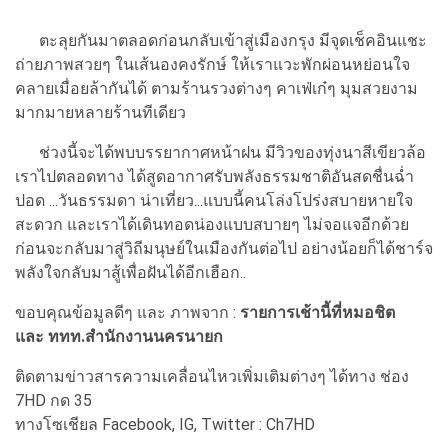
ตะลุยกันมาตลอดก่อนกลับเข้าสู่เมืองกรุง มีจุดเช็คอินแชะ
ถ่ายภาพสวยๆ ในเส้นองคงรักษ์ ให้เราแวะพักผ่อนหย่อนใจ
คลายเมื่อยล้ากันได้ ตามร้านรวงต่างๆ คาเฟ่เก๋ๆ มุมสวยงาม
มากมายหลายร้านทีเดียว
ช่วงนี้จะได้พบบรรยากาศหน้าฝน มีวิวของทุ่งนาสีเขียวล้อ
เราไปตลอดทาง ได้สูดอากาศรับพลังธรรมชาติอันสดชื่นฉ่ำ
ปอด ...วันธรรมดา น่าเที่ยว...แบบนี้คนโล่งโปร่งสบายหายใจ
สะดวก และเราได้เดินทอดน่องแบบสบายๆ ไม่จอแจอีกด้วย
ก่อนจะกลับมาสู่วิถีมนุษย์ในเมืองกันต่อไป อย่างน้อยก็ได้ชาร์จ
พลังใจกลับมาสู้เพื่อฝันได้อีกเฮือก..
ขอบคุณข้อมูลดีๆ และ ภาพจาก :
รายการเช้านี้ที่หมอชิต
และ ททท.สำนักงานนครนายก
ติดตามข่าวสารความเคลื่อนไหวเพิ่มเติมต่างๆ ได้ทาง ช่อง
7HD กด 35
ทางโซเชียล Facebook, IG, Twitter : Ch7HD