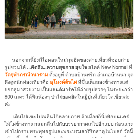
นอกจากนี้ยังมีไอคอนใหม่มุมฮิตของสายเที่ยวที่ชอบถ่าย
รูปชวนให้
...คิดถึง...ความสุขกาย สุขใจ
สไตล์ New Normal ที่
วัดจุฬาภรณ์วนาราม
ตั้งอยู่ที่ ตำบลบ้านพริก อำเภอบ้านนา จุด
ดึงดูดนักท่องเที่ยวคือ
อุโมงค์ต้นไผ่
ที่ขึ้นเต็มสองข้างทางแต่
ยอดลู่มาสวยงาม เป็นแลนด์มาร์คให้ถ่ายรูปสวยๆ ในระยะกว่า
800 เมตร ได้ฟีลน้องๆ ป่าไผ่ยอดฮิตในญี่ปุ่นที่เกียวโตเชียวล่ะ
ค่ะ
เดินไปแชะไปเพลินได้หลายภาพ ถ้าเมื่อยก็นั่งพักบนแคร่
ไม้ไผ่ข้างทาง กลมกลืนไปกับบรรยากาศเก๋ไปอีกแบบ ก่อนแวะ
เข้าไปกราบพระพุทธรูปและพระบรมสารีริกธาตุในโบสถ์ วัดนี้