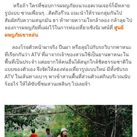
หรือถ้า ใครที่ชอบการผจญภัยแนวแอดเวนเจอร์ก็มีหลาย
รูปแบบ ชวนเพื่อนๆ ...คิดถึงก๊วน แนะนำให้รวมกลุ่มกันไป
สัมผัสกับความสนุกมัน ฮา ท้าทายความใจกล้าลอง กล้าลุย ไป
ลองการผจญภัยที่แฝงไว้ในการท่องเที่ยวเชิงนิเวศน์ที่
ศูนย์
ผจญภัยเขาหล่น
ลองโรยตัวหน้าผาจริง ปีนผา หรือลุยไปกับรถวิบากพาหนะ
ที่เรียกกันว่า ATV ที่มาจากเจ้าของสวนใช้เป็นยานพาหนะใน
พื้นที่เป็นประจำ แต่อยากให้คนอื่นได้สนุกใกล้ชิดธรรมชาติใน
แบบของตัวเอง จึงจัดให้ลองท่องเที่ยวรูปแบบใหม่ มีทั้งขับรถ
ATV ในเส้นทางเบาๆ พาเข้าสวนพื้นที่ส่วนตัวแต่กินบริเวณนับ
ร้อยไร่ ให้ได้ขับขี่ชมสวนเพลินๆ ไปเลยจ้า