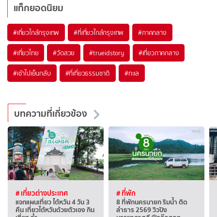
แท็กยอดนิยม
#เที่ยวใกล้กรุงเทพ
#ที่เที่ยวใกล้กรุงเทพ
#ภาคกลาง
#เที่ยวไทย
#วัดสวย
#trueidstory
#เที่ยวภาคกลาง
#เช้าไปเย็นกลับ
#ที่เที่ยวธรรมชาติ
#ทะเล
บทความที่เกี่ยวข้อง
# เที่ยวต่างประเทศ
# ที่พัก
แจกแผนเที่ยว ไต้หวัน 4 วัน 3
8 ที่พักนครนายก ริมน้ำ ติด
คืน เที่ยวไต้หวันด้วยตัวเอง กิน
ลำธาร 2569 วิวปัง